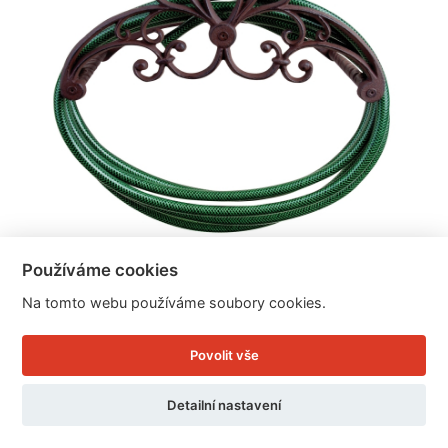
Používáme cookies
Nástěnný držák na zahradní hadici 38x24x27cm
Na tomto webu používáme soubory cookies.
Povolit vše
Cena: 929 Kč
Skladem
Detailní nastavení
Doručíme do: 12.8.