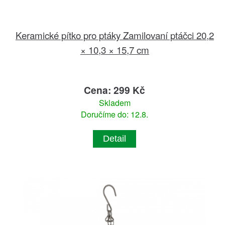
Keramické pítko pro ptáky Zamilovaní ptáčci 20,2
× 10,3 × 15,7 cm
Cena: 299 Kč
Skladem
Doručíme do: 12.8.
Detail