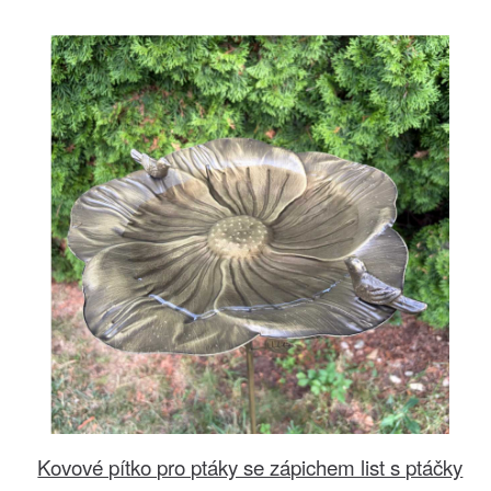
Kovové pítko pro ptáky se zápichem list s ptáčky