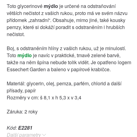
Toto glycerinové
mýdlo
je určené na odstraňování
větších nečistot z vašich rukou, proto má ve svém názvu
přídomek „zahradní“. Obsahuje, mimo jiné, také kousky
pemzy, které si dokáží poradit s odstraněním i hrubších
nečistot.
Boj, s odstraněním hlíny z vašich rukou, už je minulostí.
Toto
mýdlo
je navíc v praktické, tmavě zelené barvě,
takže na něm špína nebude tolik vidět. Je opatřeno logem
Essechert Garden a baleno v papírové krabičce.
Materiál: glycerin, olej, pemza, parfém, chlorid a další
přísady, papír
Rozměry v cm: š 8,1 x h 5,3 x v 3,4
Záruka: 2 roky
Kód:
E2281
Další parametry