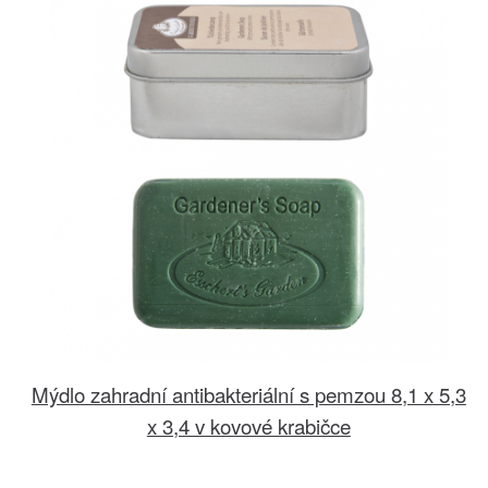
Mýdlo zahradní antibakteriální s pemzou 8,1 x 5,3
x 3,4 v kovové krabičce