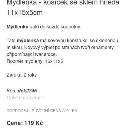
Mýdlenka - košíček se sklem hnědá
11x15x5cm
Mýdlenka
patří do každé koupelny.
Tato
mýdlenka
má kovovou konstrukci se skleněnou
miskou. Kovový výplet po stranách tvoří ornamenty
připomínající tvar srdce.
Rozměr mýdleny: 16x11x5
Záruka: 2 roky
Kód:
dek2745
Další parametry
DOPRODEJ - PŮVODNÍ CENA 239.- Kč
Cena: 119 Kč