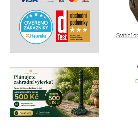
Svítící
D