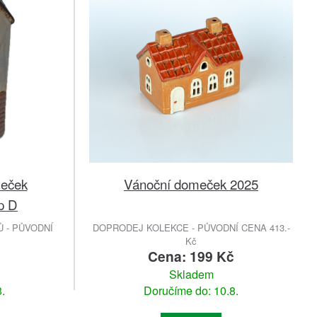
meček
Vánoční domeček 2025
p D
 - PŮVODNÍ
DOPRODEJ KOLEKCE - PŮVODNÍ CENA 413.-
Kč
č
Cena: 199 Kč
Skladem
.
Doručíme do: 10.8.