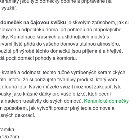
keramiky jsou tyto domečky odolné a připravené na
využití.
 domeček na čajovou svíčku
je skvělým způsobem, jak si
 relaxace a odpočinku doma, při pohledu do plápolajícího
čky. Kombinace krásných a uklidňujících motivů s
rvami jistě přidá do vašeho domova útulnou atmosféru.
oužité při výrobě těchto domečků jsou příjemné a hřejivé,
á pocit domácí pohody a komfortu.
 kvalitě a odolnosti těchto ručně vyráběných keramických
 jistotu, že si pořizujete trvanlivý produkt, který vám
t dlouhá léta. Navíc můžete využít možnost zakoupit tyto
ousky jako krásné dárky pro vaše blízké, kteří ocení
 a nádech kreativity do svých domovů.
Keramické domečky
m způsobem, jak vytvořit prostor plný tepla domova a
rásných dekorací.
eramika
9x15x7cm