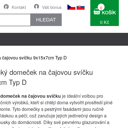
Kontakt
Váš bonus
0
HLEDAT
0 Kč
 čajovou svíčku 9x15x7cm Typ D
ký domeček na čajovou svíčku
cm Typ D
 domeček na čajovou svíčku
je ideální volbou pro
čních výrobků, kteří si chtějí doma vytvořit prostředí plné
monie. Tyto domečky s pestrými fasádami jsou ručně
 láskou a péčí, což zaručuje jejich jedinečný design a
kousky do domácnosti. Díky své pevnému glazurování a