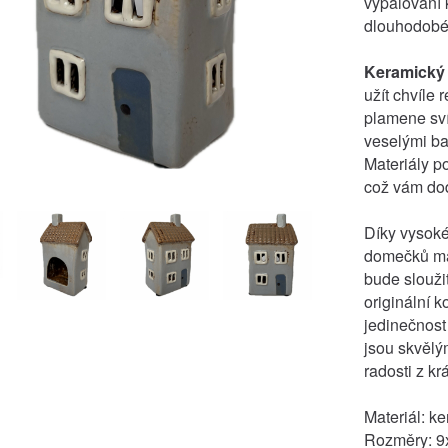
vypalování 
dlouhodobé 
Keramický
užít chvíle
plamene sví
veselými ba
Materiály p
což vám dod
Díky vysoké
domečků máte
bude slouži
originální k
jedinečnost
jsou skvělý
radosti z k
Materiál: k
Rozměry: 