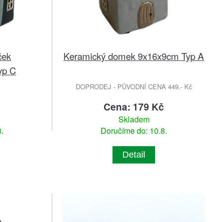
ček
Keramický domek 9x16x9cm Typ A
yp C
DOPRODEJ - PŮVODNÍ CENA 449.- Kč
č
Cena: 179 Kč
Skladem
.
Doručíme do: 10.8.
Detail