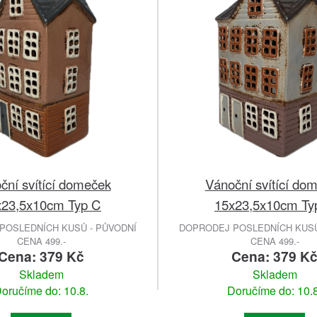
ční svítící domeček
Vánoční svítící do
x23,5x10cm Typ C
15x23,5x10cm Ty
POSLEDNÍCH KUSŮ - PŮVODNÍ
DOPRODEJ POSLEDNÍCH KUSŮ
CENA 499.-
CENA 499.-
Cena: 379 Kč
Cena: 379 K
Skladem
Skladem
oručíme do: 10.8.
Doručíme do: 10.8