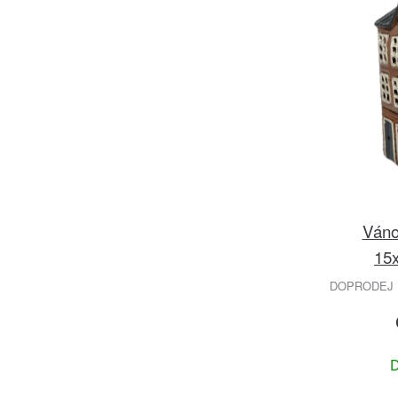
Váno
15
DOPRODEJ 
D