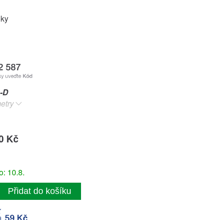
oky
-D
etry
0 Kč
: 10.8.
Přidat do košíku