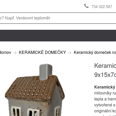
734 322 587
domov
->
KERAMICKÉ DOMEČKY
->
Keramický domeček na
Keramic
9x15x7
Keramický
milovníky ru
tepla a har
vytvořené s
originální 