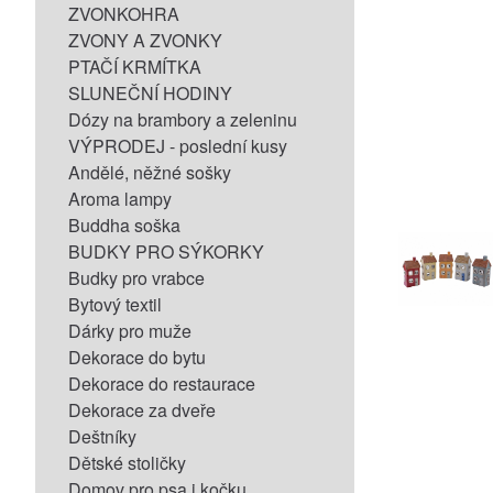
ZVONKOHRA
ZVONY A ZVONKY
PTAČÍ KRMÍTKA
SLUNEČNÍ HODINY
Dózy na brambory a zeleninu
VÝPRODEJ - poslední kusy
Andělé, něžné sošky
Aroma lampy
Buddha soška
BUDKY PRO SÝKORKY
Budky pro vrabce
Bytový textil
Dárky pro muže
Dekorace do bytu
Dekorace do restaurace
Dekorace za dveře
Deštníky
Dětské stoličky
Domov pro psa i kočku