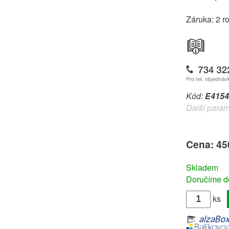
Záruka: 2 r
Kód:
E4154
Další param
Cena: 45
Skladem
Doručíme do
ks