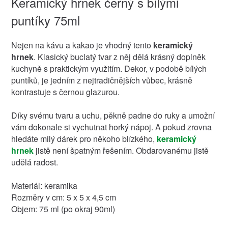
Keramický hrnek černý s bílými
puntíky 75ml
Nejen na kávu a kakao je vhodný tento
keramický
hrnek
. Klasický buclatý tvar z něj dělá krásný doplněk
kuchyně s praktickým využitím. Dekor, v podobě bílých
puntíků, je jedním z nejtradičnějších vůbec, krásně
kontrastuje s černou glazurou.
Díky svému tvaru a uchu, pěkně padne do ruky a umožní
vám dokonale si vychutnat horký nápoj. A pokud zrovna
hledáte milý dárek pro někoho blízkého,
keramický
hrnek
jistě není špatným řešením. Obdarovanému jistě
udělá radost.
Materiál: keramika
Rozměry v cm: 5 x 5 x 4,5 cm
Objem: 75 ml (po okraj 90ml)