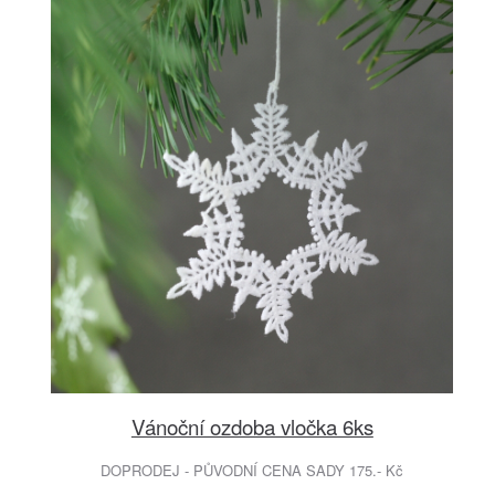
Vánoční ozdoba vločka 6ks
DOPRODEJ - PŮVODNÍ CENA SADY 175.- Kč