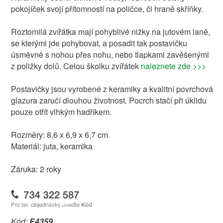
pokojíček svojí přítomností na poličce, či hraně skříňky.
Roztomilá zvířátka mají pohyblivé nižky na jutovém laně,
se kterými jde pohybovat, a posadit tak postavičku
úsměvně s nohou přes nohu, nebo tlapkami zavěšenými
z poližky dolů. Celou školku zvířátek
naleznete zde >>>
Postavičky jsou vyrobené z keramiky a kvalitní povrchová
glazura zaručí dlouhou životnost. Pocrch stačí při úklidu
pouze otřít vlhkým hadříkem.
Rozměry: 8,6 x 6,9 x 6,7 cm
Materiál: juta, keramika
Záruka: 2 roky
Kód:
E4359