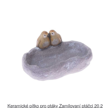
Keramické pítko pro ptáky Zamilovaní ptáčci 20,2