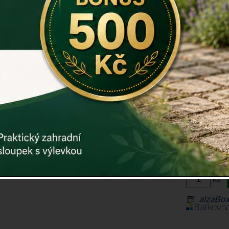
Materiál: lit
Záruka: 2 r
Kód:
dek23
Další param
ZVUK KLEPA
Cena: 29
Skladem
M
Doručíme do
ks