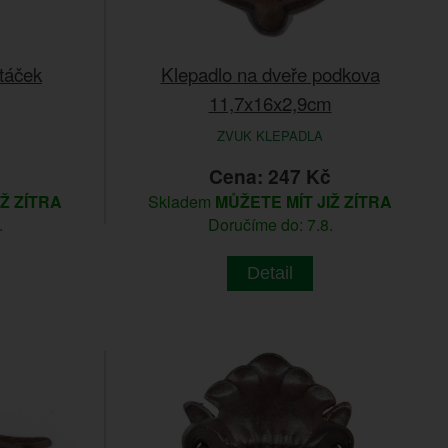
táček
Klepadlo na dveře podkova
11,7x16x2,9cm
ZVUK KLEPADLA
č
Cena: 247 Kč
IŽ ZÍTRA
Skladem
MŮŽETE MÍT JIŽ ZÍTRA
.
Doručíme do: 7.8.
Detail