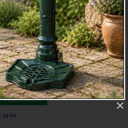
ina
oky
13
etry
DLA
9 Kč
ŮŽETE MÍT JIŽ ZÍTRA
: 7.8.
Přidat do košíku