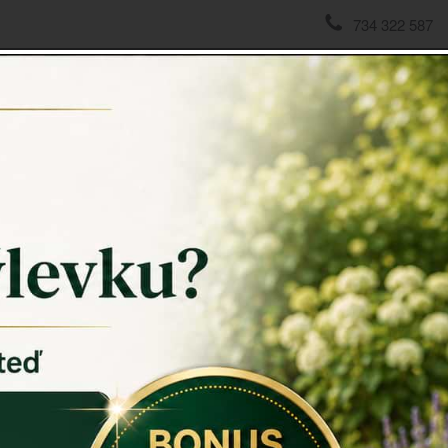
734 322 587
domov
->
Klepadla na dveře
->
Klepadlo na dveře andělíček 
Klepadl
Klepadlo n
stane nezby
S tímto kle
nepřeslechn
Rozměry: v