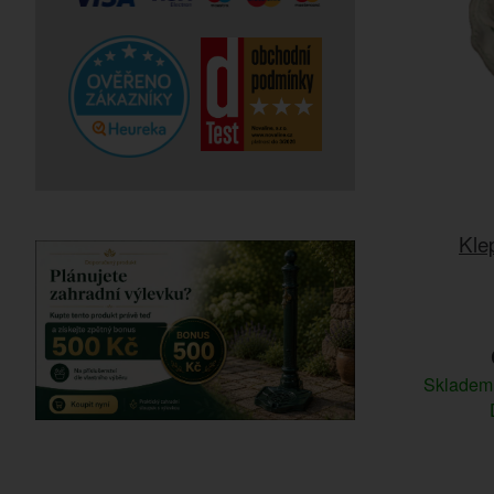
Kle
Sklade