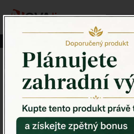
Vyberte si kategorii:
NOVINKY
PÍTKO PRO PTÁKY
Venkovský 
ZAHRADNÍ SOCHY
ZAHRADNÍ UMYVADLA
PTAČÍ BUDKY
Litinové škrabáky na boty
ROHOŽKY A ŠKRABADLA
VENKOVNÍ HODINY
DEKORACE NA HROB
RETRO KONZOLE
Domovní čísla - litina
DEKORACE NA ZEĎ