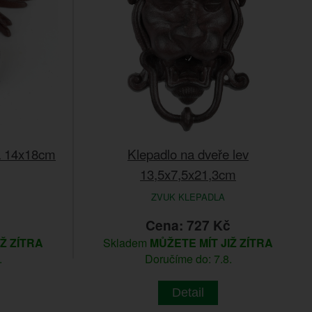
na 14x18cm
Klepadlo na dveře lev
13,5x7,5x21,3cm
ZVUK KLEPADLA
č
Cena: 727 Kč
IŽ ZÍTRA
Skladem
MŮŽETE MÍT JIŽ ZÍTRA
.
Doručíme do: 7.8.
Detail