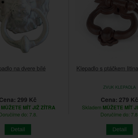
padlo na dvere bílé
Klepadlo s ptáčkem liti
ZVUK KLEPADLA
Cena: 299 Kč
Cena: 279 K
m
MŮŽETE MÍT JIŽ ZÍTRA
Skladem
MŮŽETE MÍT J
Doručíme do: 7.8.
Doručíme do: 7.8
Detail
Detail