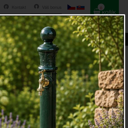
Kontakt
Váš bonus
0
HLEDAT
0 Kč
20,3cm
o na dveře andělíček 20,3cm
a dveře andělíček
20,3cm s vyobrazeným andělíčkem se
tnou součástí Vašich vchodových dveří.
padlem příchod žádné návštěvy už rozhodně
ete!
ýška 20,3cm, šířka 11cm, rozměr klepadla 11x7cm