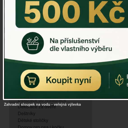
ZVONKOHRA
ZVONY A ZVONKY
PTAČÍ KRMÍTKA
SLUNEČNÍ HODINY
Dózy na brambory a zeleninu
VÝPRODEJ - poslední kusy
Andělé, něžné sošky
Aroma lampy
Buddha soška
BUDKY PRO SÝKORKY
Budky pro vrabce
Bytový textil
Dárky pro muže
Dekorace do bytu
Dekorace do restaurace
Zahradní sloupek na vodu - veřejná výlevka
Dekorace za dveře
Deštníky
Dětské stoličky
Domov pro psa i kočku