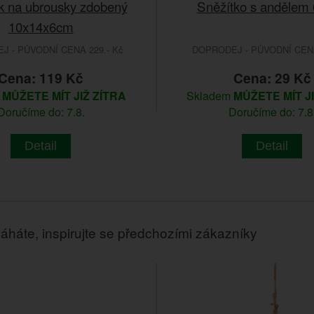
k na ubrousky zdobený
Sněžítko s andělem
10x14x6cm
 - PŮVODNÍ CENA 229.- Kč
DOPRODEJ - PŮVODNÍ CENA
Cena: 119 Kč
Cena: 29 Kč
m
MŮŽETE MÍT JIŽ ZÍTRA
Skladem
MŮŽETE MÍT J
Doručíme do: 7.8.
Doručíme do: 7.8
Detail
Detail
áháte, inspirujte se předchozími zákazníky