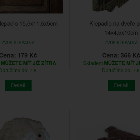
klepadlo 15,5x11,5x5cm
Klepadlo na dveře p
14x4,5x10cm
ZVUK KLEPADLA
ZVUK KLEPADLA
Cena: 179 Kč
Cena: 366 K
m
MŮŽETE MÍT JIŽ ZÍTRA
Skladem
MŮŽETE MÍT J
Doručíme do: 7.8.
Doručíme do: 7.8
Detail
Detail