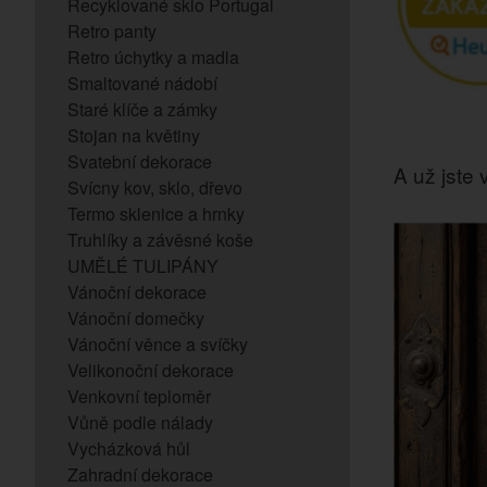
Recyklované sklo Portugal
Retro panty
Retro úchytky a madla
Smaltované nádobí
Staré klíče a zámky
Stojan na květiny
Svatební dekorace
A už jste v
Svícny kov, sklo, dřevo
Termo sklenice a hrnky
Truhlíky a závěsné koše
UMĚLÉ TULIPÁNY
Vánoční dekorace
Vánoční domečky
Vánoční věnce a svíčky
Velikonoční dekorace
Venkovní teploměr
Vůně podle nálady
Vycházková hůl
Zahradní dekorace