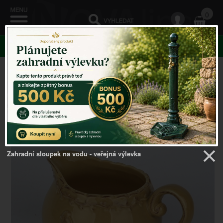
0
KATEGORIE
Venkovský domov
->
Doplňky do kuchyně
->
Konvička
na mléko slepička 0,2l
Zahradní sloupek na vodu - veřejná výlevka