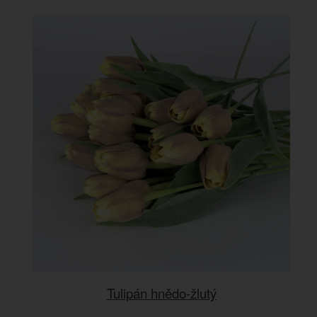
Tulipán hnědo-žlutý