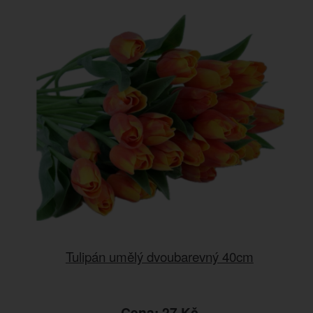
Tulipán umělý dvoubarevný 40cm
Cena: 27 Kč