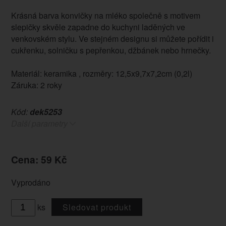
Krásná barva konvičky na mléko společně s motivem
slepičky skvěle zapadne do kuchyni laděných ve
venkovském stylu. Ve stejném designu si můžete pořídit i
cukřenku, solničku s pepřenkou, džbánek nebo hrnečky.
Materiál: keramika , rozměry: 12,5x9,7x7,2cm (0,2l)
Záruka: 2 roky
Kód:
dek5253
Další parametry
Cena: 59 Kč
Vyprodáno
ks
Sledovat produkt