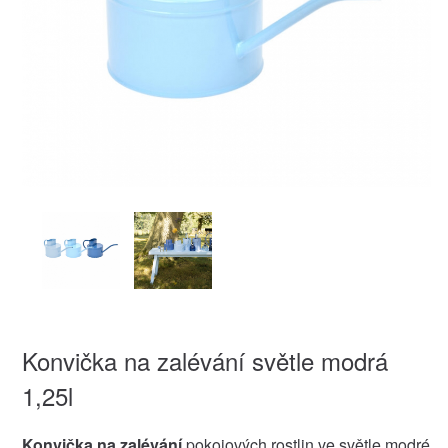
Konvička na zalévání světle modrá
1,25l
Konvička na zalévání
pokojových rostlin ve světle modré