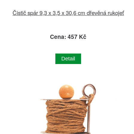
Čistič spár 9,3 x 3,5 x 30,6 cm dřevěná rukojeť
Cena: 457 Kč
Detail