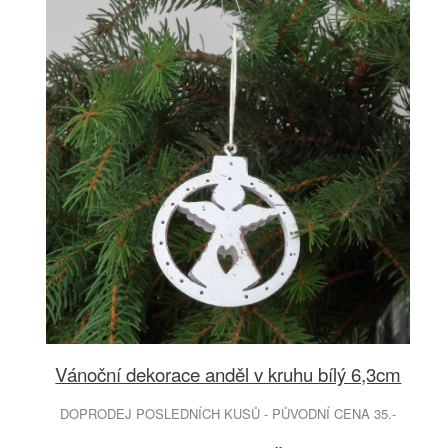
Vánoční dekorace anděl v kruhu bílý 6,3cm
DOPRODEJ POSLEDNÍCH KUSŮ - PŮVODNÍ CENA 35.-