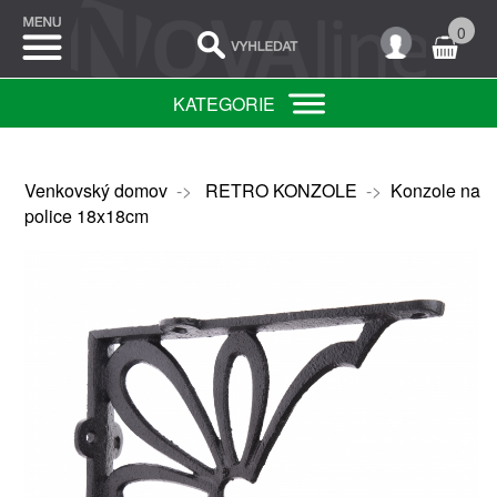
0
KATEGORIE
Venkovský domov
->
RETRO KONZOLE
->
Konzole na
police 18x18cm