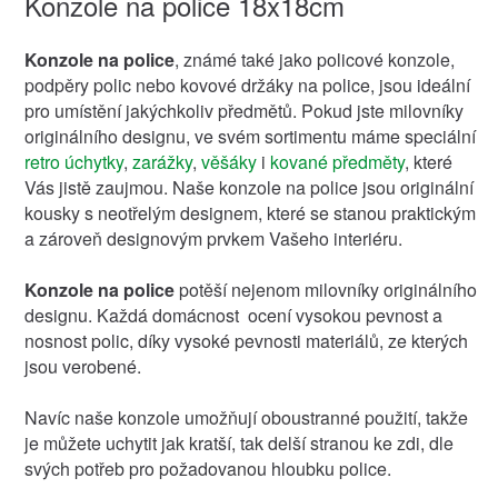
Konzole na police 18x18cm
Konzole na police
, známé také jako policové konzole,
podpěry polic nebo kovové držáky na police, jsou ideální
pro umístění jakýchkoliv předmětů. Pokud jste milovníky
originálního designu, ve svém sortimentu máme speciální
retro úchytky
,
zarážky
,
věšáky
i
kované předměty
, které
Vás jistě zaujmou. Naše konzole na police jsou originální
kousky s neotřelým designem, které se stanou praktickým
a zároveň designovým prvkem Vašeho interiéru.
Konzole na police
potěší nejenom milovníky originálního
designu. Každá domácnost ocení vysokou pevnost a
nosnost polic, díky vysoké pevnosti materiálů, ze kterých
jsou verobené.
Navíc naše konzole umožňují oboustranné použití, takže
je můžete uchytit jak kratší, tak delší stranou ke zdi, dle
svých potřeb pro požadovanou hloubku police.