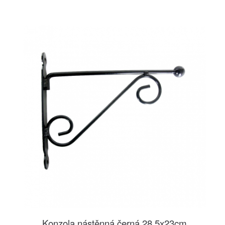
Konzola nástěnná černá 28,5x23cm