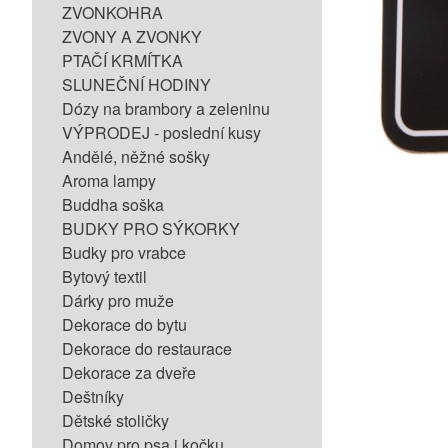
ZVONKOHRA
ZVONY A ZVONKY
PTAČÍ KRMÍTKA
SLUNEČNÍ HODINY
Dózy na brambory a zeleninu
VÝPRODEJ - poslední kusy
Andělé, něžné sošky
Aroma lampy
Buddha soška
BUDKY PRO SÝKORKY
Budky pro vrabce
Bytový textil
Dárky pro muže
Dekorace do bytu
Dekorace do restaurace
Dekorace za dveře
Deštníky
Dětské stoličky
Domov pro psa i kočku