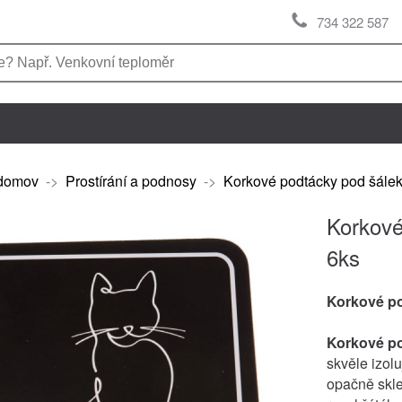
734 322 587
domov
->
Prostírání a podnosy
->
Korkové podtácky pod šálek
Korkové
6ks
Korkové p
Korkové p
skvěle izolu
opačně skle