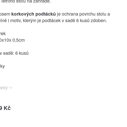
 letního stolu na zahradě.
nosem
korkových podtácků
je ochrana povrchu stolu a
lně i motiv, kterým je podtácek v sadě 6 kusů zdoben.
rek
0x10x 0,5cm
v sadě: 6 kusů
oky
etry
9 Kč