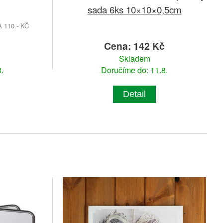
sada 6ks 10×10×0,5cm
110.- KČ
Cena: 142 Kč
Skladem
.
Doručíme do: 11.8.
Detail