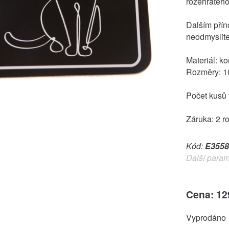
rozehřátého
Dalším pří
neodmyslite
Materiál: ko
Rozměry: 1
Počet kusů 
Záruka: 2 r
Kód:
E3558
Další param
Cena: 12
Vyprodáno