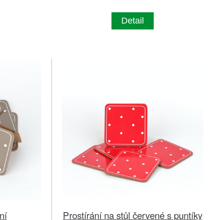
Detail
ní
Prostírání na stůl červené s puntíky