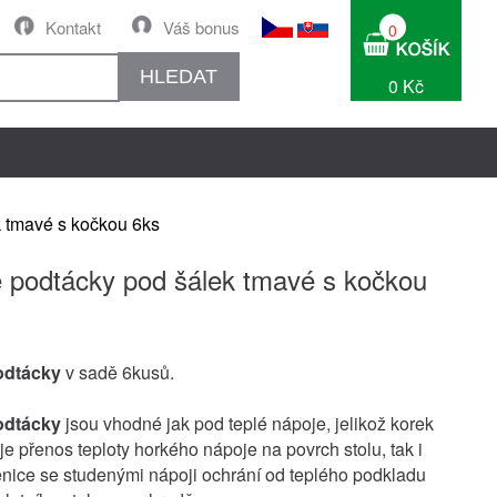
Kontakt
Váš bonus
0
HLEDAT
0 Kč
 tmavé s kočkou 6ks
 podtácky pod šálek tmavé s kočkou
odtácky
v sadě 6kusů.
odtácky
jsou vhodné jak pod teplé nápoje, jelikož korek
je přenos teploty horkého nápoje na povrch stolu, tak i
nice se studenými nápoji ochrání od teplého podkladu