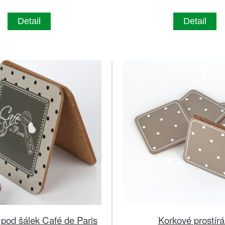
Detail
Detail
pod šálek Café de Paris
Korkové prostírá