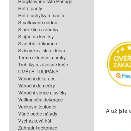
Recyklované sklo Portugal
Retro panty
Retro úchytky a madla
Smaltované nádobí
Staré klíče a zámky
Stojan na květiny
Svatební dekorace
Svícny kov, sklo, dřevo
Termo sklenice a hrnky
Truhlíky a závěsné koše
UMĚLÉ TULIPÁNY
Vánoční dekorace
Vánoční domečky
Vánoční věnce a svíčky
Velikonoční dekorace
Venkovní teploměr
A už jste v
Vůně podle nálady
Vycházková hůl
Zahradní dekorace