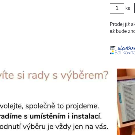
ks
Prodej již s
až bude zno