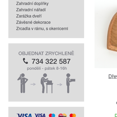
Zahradní doplňky
Zahradní nářadí
Zarážka dveří
Závěsné dekorace
Zrcadla v rámu, s okenicemi
Dře
D