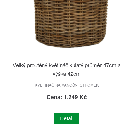
Velký proutěný květináč kulatý průměr 47cm a
výška 42cm
KVĚTINÁČ NA VÁNOČNÍ STROMEK
Cena: 1.249 Kč
Detail