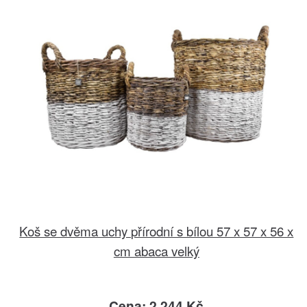
Koš se dvěma uchy přírodní s bílou 57 x 57 x 56 x
cm abaca velký
Cena: 2.244 Kč