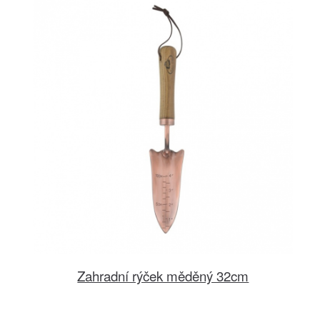
Zahradní rýček měděný 32cm