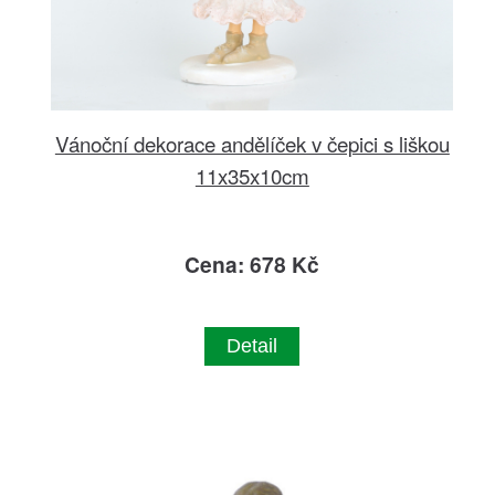
Vánoční dekorace andělíček v čepici s liškou
11x35x10cm
Cena: 678 Kč
Detail