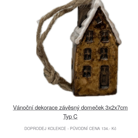
Vánoční dekorace závěsný domeček 3x2x7cm
Typ C
DOPRODEJ KOLEKCE - PŮVODNÍ CENA 134.- Kč