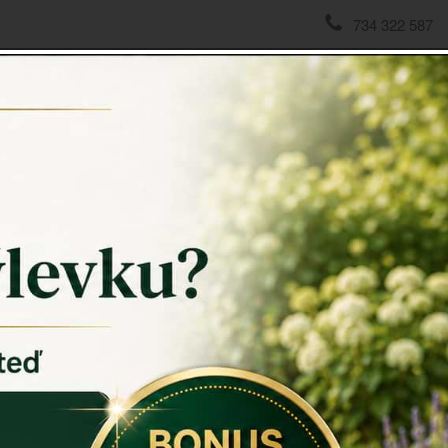
734 322 587
domov
->
Doplňky do kuchyně
->
Kovový držák do kuchyně 10
Kovový 
Kovový dr
Praktický
k
umyvadla a 
zatuchly.
Rozměry: 10