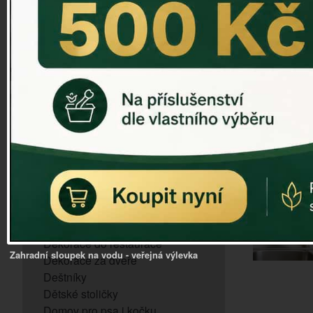
ZVONKOHRA
ZVONY A ZVONKY
PTAČÍ KRMÍTKA
SLUNEČNÍ HODINY
Dózy na brambory a zeleninu
VÝPRODEJ - poslední kusy
Andělé, něžné sošky
Aroma lampy
Buddha soška
BUDKY PRO SÝKORKY
Budky pro vrabce
Bytový textil
Dárky pro muže
Dekorace do bytu
Dekorace do restaurace
Zahradní sloupek na vodu - veřejná výlevka
Dekorace za dveře
Deštníky
Dětské stoličky
Domov pro psa i kočku