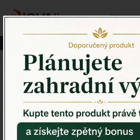
Vyberte si kategorii:
NOVINKY
PÍTKO PRO PTÁKY
Venkovský 
ZAHRADNÍ SOCHY
ZAHRADNÍ UMYVADLA
PTAČÍ BUDKY
Litinové škrabáky na boty
ROHOŽKY A ŠKRABADLA
VENKOVNÍ HODINY
DEKORACE NA HROB
RETRO KONZOLE
Domovní čísla - litina
DEKORACE NA ZEĎ