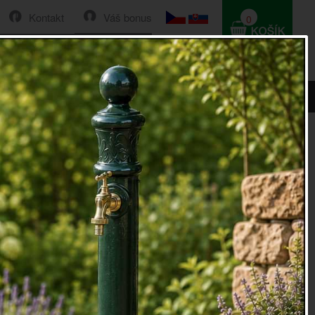
Kontakt
Váš bonus
0
HLEDAT
0 Kč
.7 x 15.8 x 13 cm
držák do kuchyně 10.7 x 15.8 x 13 cm
žák
do kuchyně, vhodný na houbičky a drátěnky
ovový držák
můžete umístit na zeď poblíž kuchyňského
nechat tak vysušit houbičky a drátěnky bez toho, aniž by
,7 x 15,8 x 13 cm