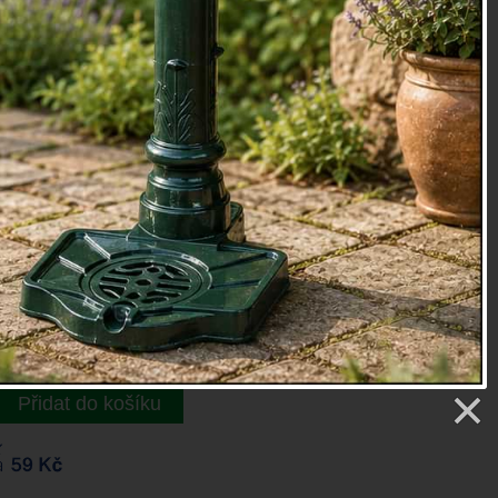
v
oky
etry
9 Kč
: 10.8.
Přidat do košíku