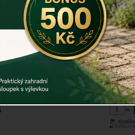
Materiál: ko
Záruka: 2 r
Kód:
E1065
Další param
Cena: 19
Skladem
Doručíme do
ks