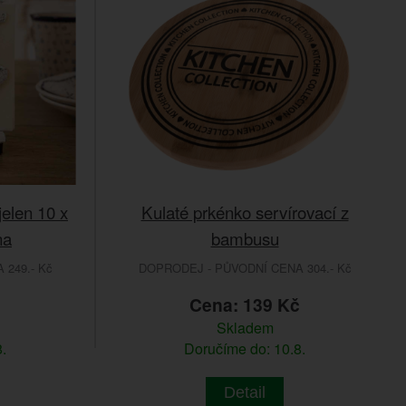
jelen 10 x
Kulaté prkénko servírovací z
na
bambusu
249.- Kč
DOPRODEJ - PŮVODNÍ CENA 304.- Kč
č
Cena: 139 Kč
Skladem
.
Doručíme do: 10.8.
Detail