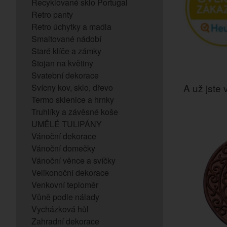
Recyklované sklo Portugal
Retro panty
Retro úchytky a madla
Smaltované nádobí
Staré klíče a zámky
Stojan na květiny
Svatební dekorace
A už jste v
Svícny kov, sklo, dřevo
Termo sklenice a hrnky
Truhlíky a závěsné koše
UMĚLÉ TULIPÁNY
Vánoční dekorace
Vánoční domečky
Vánoční věnce a svíčky
Velikonoční dekorace
Venkovní teploměr
Vůně podle nálady
Vycházková hůl
Zahradní dekorace