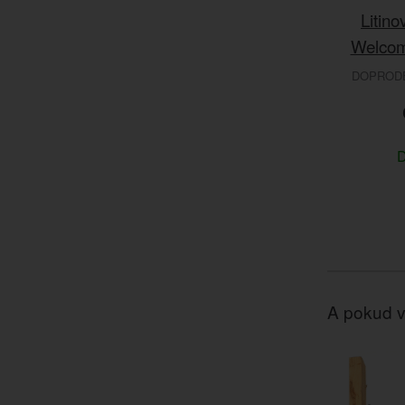
Litino
Welcom
DOPRODEJ
D
A pokud v