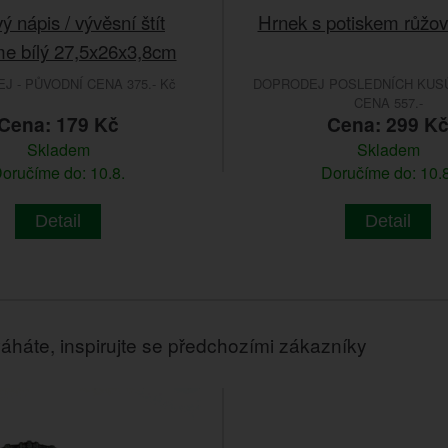
vý nápis / vývěsní štít
Hrnek s potiskem růžov
e bílý 27,5x26x3,8cm
 - PŮVODNÍ CENA 375.- Kč
DOPRODEJ POSLEDNÍCH KUSŮ
CENA 557.-
Cena: 179 Kč
Cena: 299 K
Skladem
Skladem
oručíme do: 10.8.
Doručíme do: 10.8
Detail
Detail
áháte, inspirujte se předchozími zákazníky