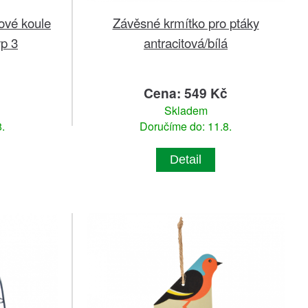
jové koule
Závěsné krmítko pro ptáky
yp 3
antracitová/bílá
Cena: 549 Kč
Skladem
.
Doručíme do: 11.8.
Detail