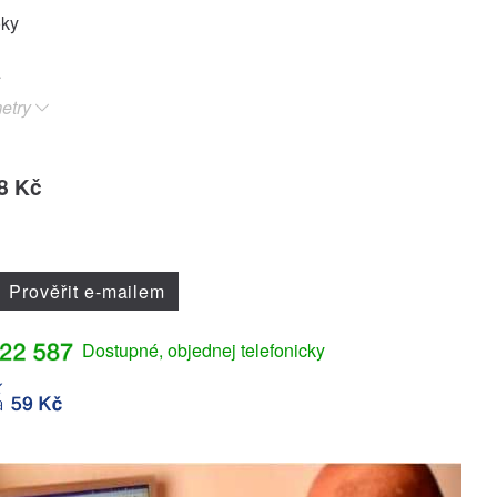
oky
etry
8 Kč
Prověřit e-mailem
Dostupné, objednej telefonicky