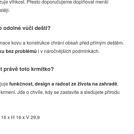
zuje vlhkost. Přesto doporučujeme doplňovat menší
těji.
o odolné vůči dešti?
nace kovu a konstrukce chrání obsah před přímým deštěm.
ku bez problémů
i v náročnějších podmínkách.
it právě toto krmítko?
ojuje
funkčnost, design a radost ze života na zahradě
.
krmení. Jde o chvíle, kdy se zastavíte a sledujete přírodu
16 x H 16 x V 29,9