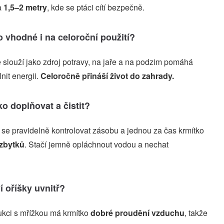
a
1,5–2 metry
, kde se ptáci cítí bezpečně.
o vhodné i na celoroční použití?
 slouží jako zdroj potravy, na jaře a na podzim pomáhá
nit energii.
Celoročně přináší život do zahrady.
ko doplňovat a čistit?
se pravidelně kontrolovat zásobu a jednou za čas krmítko
 zbytků
. Stačí jemně opláchnout vodou a nechat
í oříšky uvnitř?
ukci s mřížkou má krmítko
dobré proudění vzduchu
, takže