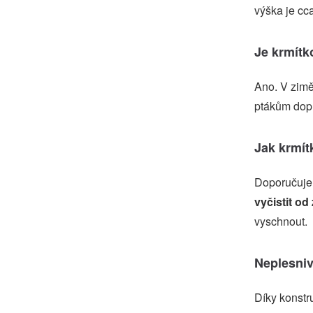
výška je cc
Je krmítk
Ano. V zimě
ptákům dopl
Jak krmít
Doporučuje 
vyčistit od
vyschnout.
Neplesniv
Díky konstr