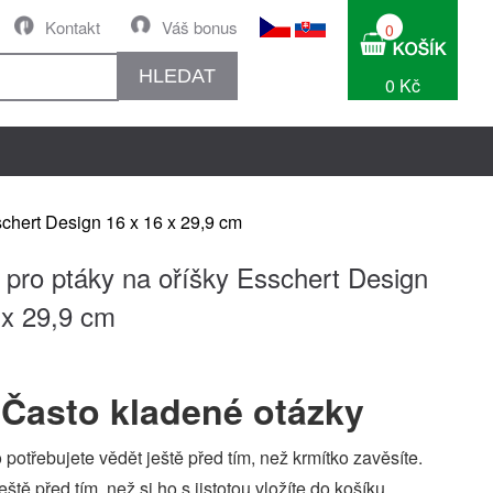
Kontakt
Váš bonus
0
HLEDAT
0 Kč
schert Design 16 x 16 x 29,9 cm
 pro ptáky na oříšky Esschert Design
 x 29,9 cm
Často kladené otázky
 potřebujete vědět ještě před tím, než krmítko zavěsíte.
eště před tím, než si ho s jistotou vložíte do košíku.