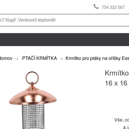
734 322 587
domov
->
PTAČÍ KRMÍTKA
->
Krmítko pro ptáky na oříšky Es
Krmítko
16 x 16
Vše, co
A j