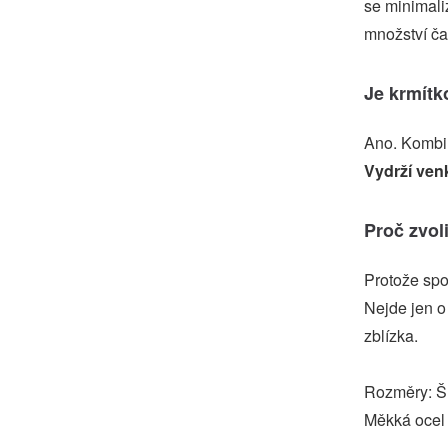
se minimali
množství čas
Je krmítk
Ano. Kombi
Vydrží ven
Proč zvol
Protože sp
Nejde jen o 
zblízka.
Rozměry: Š 
Měkká ocel