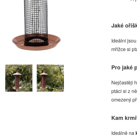
Jaké oříš
Ideální jso
mřížce si p
Pro jaké 
Nejčastěji 
ptáci si z n
omezený pří
Kam krmít
Ideálně na