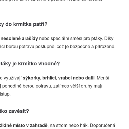
ky do krmítka patří?
u
nesolené arašídy
nebo speciální směsi pro ptáky. Díky
táci berou potravu postupně, což je bezpečné a přirozené.
ptáky je krmítko vhodné?
ho využívají
sýkorky, brhlíci, vrabci nebo datli
. Menší
ěj pohodlně berou potravu, zatímco větší druhy mají
stup.
ko zavěsit?
klidné místo v zahradě
, na strom nebo hák. Doporučená