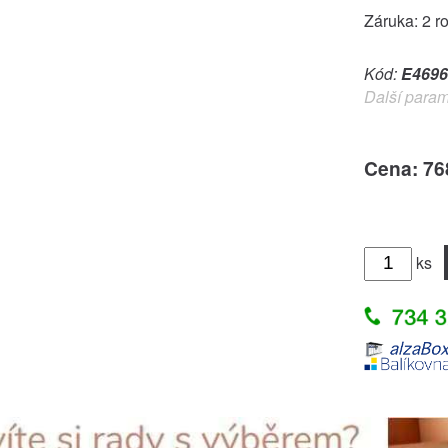
Záruka: 2 r
Kód:
E4696
Další param
Cena: 76
ks