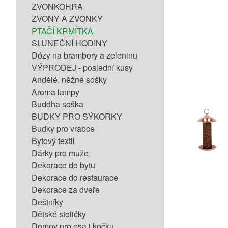
ZVONKOHRA
ZVONY A ZVONKY
PTAČÍ KRMÍTKA
SLUNEČNÍ HODINY
Dózy na brambory a zeleninu
VÝPRODEJ - poslední kusy
Andělé, něžné sošky
Aroma lampy
Buddha soška
BUDKY PRO SÝKORKY
Budky pro vrabce
Bytový textil
Dárky pro muže
Dekorace do bytu
Dekorace do restaurace
Dekorace za dveře
Deštníky
Dětské stoličky
Domov pro psa i kočku