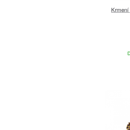
Krmení 
D