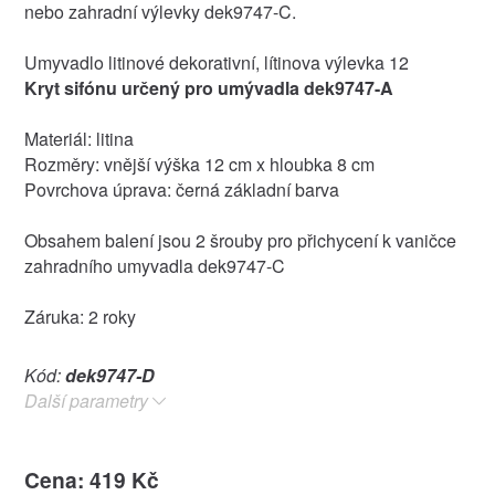
nebo zahradní výlevky dek9747-C.
Umyvadlo litinové dekorativní, lítinova výlevka 12
Kryt sifónu určený pro umývadla dek9747-A
Materiál: litina
Rozměry: vnější výška 12 cm x hloubka 8 cm
Povrchova úprava: černá základní barva
Obsahem balení jsou 2 šrouby pro přichycení k vaničce
zahradního umyvadla dek9747-C
Záruka: 2 roky
Kód:
dek9747-D
Další parametry
Cena: 419 Kč