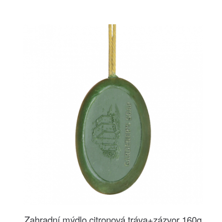
Zahradní mýdlo citronová tráva+zázvor 160g