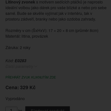
Litinový zvonek
s motivem sedících ptáčků je naprosto
ideální volbou jako dárek pro vaše blízké a nebo pro sebe
samé. Bude se skvěle vyjímat jak v interiéru, tak v
prostoru zádveří, branky nebo jako ozdoba zahrady.
Rozměry v cm (ŠxHxV): 17 × 20 × 8 cm (průměr 8cm)
Materiál: litina, provázek
Záruka: 2 roky
Kód:
E0283
Další parametry
PŘEHRÁT ZVUK KLIKNUTÍM ZDE
Cena: 329 Kč
Vyprodáno
ks
Sledovat produkt