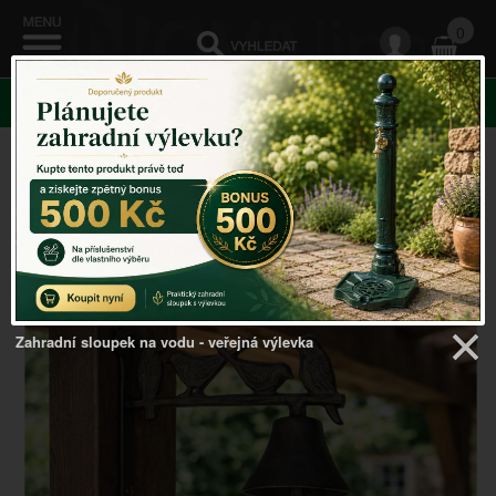
0
KATEGORIE
Venkovský domov
->
ZVONY A ZVONKY
->
Litinový
zvonek s ptáčky 17×20×8cm
Zahradní sloupek na vodu - veřejná výlevka