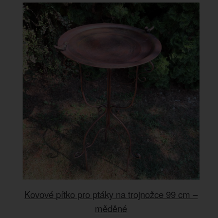
Kovové pítko pro ptáky na trojnožce 99 cm –
měděné