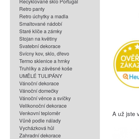
Recyklované sklo Portugal
Retro panty
Retro úchytky a madla
Smaltované nádobí
Staré klíče a zámky
Stojan na květiny
Svatební dekorace
Svícny kov, sklo, dřevo
Termo sklenice a hrnky
Truhlíky a závěsné koše
UMĚLÉ TULIPÁNY
Vánoční dekorace
Vánoční domečky
Vánoční věnce a svíčky
Velikonoční dekorace
A už jste v
Venkovní teploměr
Vůně podle nálady
Vycházková hůl
Zahradní dekorace