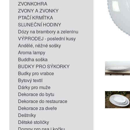
ZVONKOHRA
ZVONY A ZVONKY
PTAČÍ KRMÍTKA
SLUNEČNÍ HODINY
Dózy na brambory a zeleninu
VÝPRODEJ - poslední kusy
Andělé, něžné sošky
Aroma lampy
Buddha soška
BUDKY PRO SÝKORKY
Budky pro vrabce
Bytový textil
Dárky pro muže
Dekorace do bytu
Dekorace do restaurace
Dekorace za dveře
Deštníky
Dětské stoličky
Domov pro psa i kočku