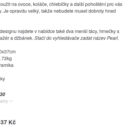
oužit na ovoce, koláče, chlebíčky a další pohoštění pro vás
y. Je opravdu velký, takže nebudete muset dobroty hned
designu najdete v nabídce také dva menší tácy, hrnečky s
tažér a džbánek.
Stačí do vyhledávače zadat název Pearl.
50x37cm
2.72kg
eramika
oky
30
etry
537 Kč