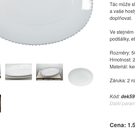
Tác může sl
a vaše host
doplňovat.
Ve stejném 
podšálky, e
Rozměry: 
Hmotnost: 
Materiál: k
Záruka: 2 r
Kód:
dek59
Další param
Cena: 1.