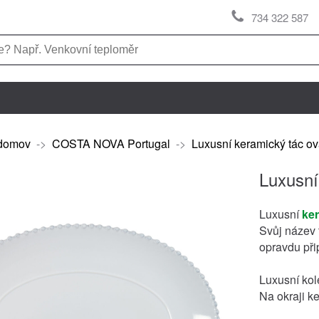
734 322 587
domov
->
COSTA NOVA Portugal
->
Luxusní keramický tác o
Luxusní
Luxusní
ke
Svůj název 
opravdu při
Luxusní kole
Na okraji ke