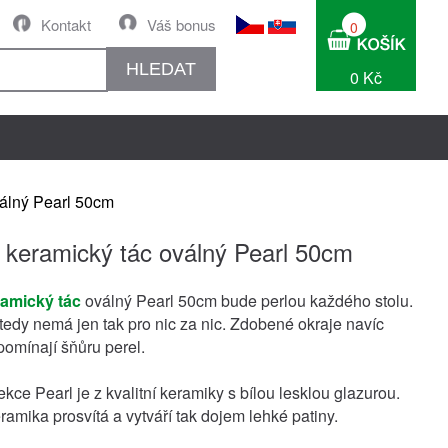
Kontakt
Váš bonus
0
HLEDAT
0 Kč
válný Pearl 50cm
 keramický tác oválný Pearl 50cm
ramický tác
oválný Pearl 50cm bude perlou každého stolu.
tedy nemá jen tak pro nic za nic. Zdobené okraje navíc
pomínají šňůru perel.
kce Pearl je z kvalitní keramiky s bílou lesklou glazurou.
ramika prosvítá a vytváří tak dojem lehké patiny.