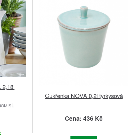
 2,18l
Cukřenka NOVA 0,2l tyrkysová
ROMISŮ
č
Cena: 436 Kč
.