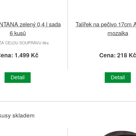
TANA zelený 0,4 l sada
Talířek na pečivo 17c
6 kusů
mozaika
ZA CELOU SOUPRAVU 6ks
ena: 1.499 Kč
Cena: 218 K
Detail
Detail
kusy skladem