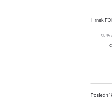
Hrnek FON
CENA 
C
Poslední 