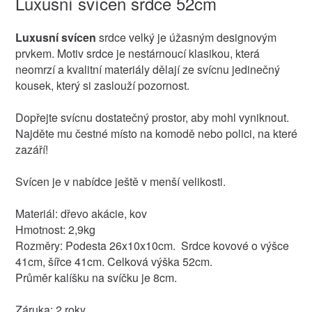
Luxusní svícen srdce 52cm
Luxusní svícen
srdce velký je úžasným designovým
prvkem. Motiv srdce je nestárnoucí klasikou, která
neomrzí a kvalitní materiály dělají ze svícnu jedinečný
kousek, který si zaslouží pozornost.
Dopřejte svícnu dostatečný prostor, aby mohl vyniknout.
Najděte mu čestné místo na komodě nebo polici, na které
zazáří!
Svícen je v nabídce ještě v menší velikosti.
Materiál: dřevo akácie, kov
Hmotnost: 2,9kg
Rozměry: Podesta 26x10x10cm. Srdce kovové o výšce
41cm, šířce 41cm. Celková výška 52cm.
Průměr kalíšku na svíčku je 8cm.
Záruka: 2 roky