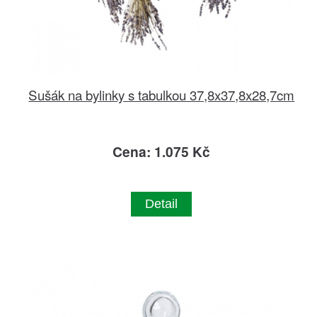
Sušák na bylinky s tabulkou 37,8x37,8x28,7cm
Cena: 1.075 Kč
Detail