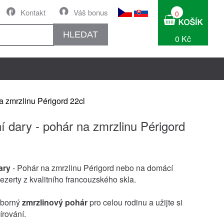
Kontakt
Váš bonus
0
HLEDAT
0 Kč
a zmrzlinu Périgord 22cl
í dary - pohár na zmrzlinu Périgord
ary
- Pohár na zmrzlinu Périgord nebo na domácí
zerty z kvalitního francouzského skla.
ýborný
zmrzlinový pohár
pro celou rodinu a užijte si
írování.