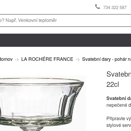
734 322 587
domov
->
LA ROCHÉRE FRANCE
->
Svatební dary - pohár n
Svatebn
22cl
Svatební d
nepečené de
Připravte v
stylové serv