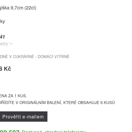
ýška 9,7cm (22cl)
oky
41
etry
DNÉ V CUKRÁRNĚ - DOMÁCÍ VITRÍNĚ
8 Kč
NA ZA 1 KUS.
ŘÍDÍTE V ORIGINÁLNÍM BALENÍ, KTERÉ OBSAHUJE 6 KUSŮ
Prověřit e-mailem