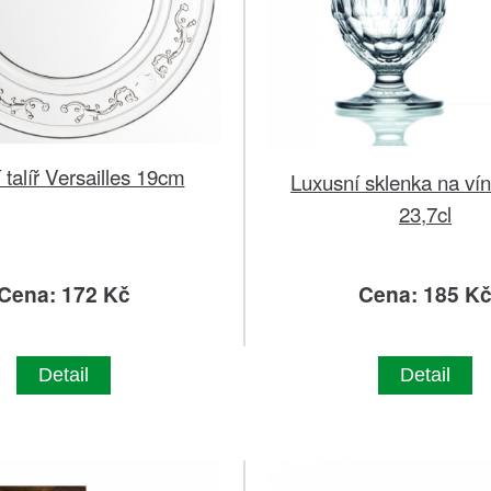
í talíř Versailles 19cm
Luxusní sklenka na vín
23,7cl
Cena: 172 Kč
Cena: 185 K
Detail
Detail