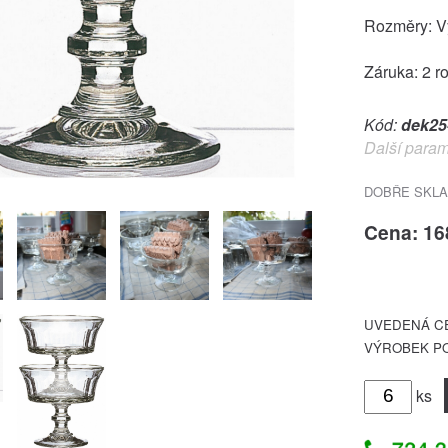
Rozměry: V
Záruka: 2 r
Kód:
dek25
Další param
DOBŘE SKLA
Cena: 16
UVEDENÁ CE
VÝROBEK PO
ks