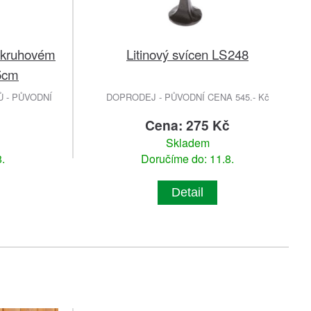
v kruhovém
Litinový svícen LS248
5cm
 - PŮVODNÍ
DOPRODEJ - PŮVODNÍ CENA 545.- Kč
č
Cena: 275 Kč
Skladem
.
Doručíme do: 11.8.
Detail