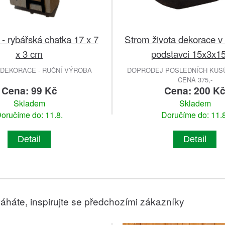
- rybářská chatka 17 x 7
Strom života dekorace 
x 3 cm
podstavci 15x3x1
 DEKORACE - RUČNÍ VÝROBA
DOPRODEJ POSLEDNÍCH KUSŮ
CENA 375,-
Cena: 99 Kč
Cena: 200 K
Skladem
Skladem
oručíme do: 11.8.
Doručíme do: 11.8
Detail
Detail
áháte, inspirujte se předchozími zákazníky