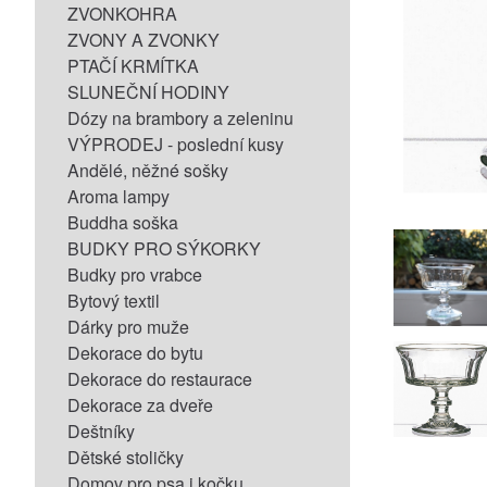
ZVONKOHRA
ZVONY A ZVONKY
PTAČÍ KRMÍTKA
SLUNEČNÍ HODINY
Dózy na brambory a zeleninu
VÝPRODEJ - poslední kusy
Andělé, něžné sošky
Aroma lampy
Buddha soška
BUDKY PRO SÝKORKY
Budky pro vrabce
Bytový textil
Dárky pro muže
Dekorace do bytu
Dekorace do restaurace
Dekorace za dveře
Deštníky
Dětské stoličky
Domov pro psa i kočku