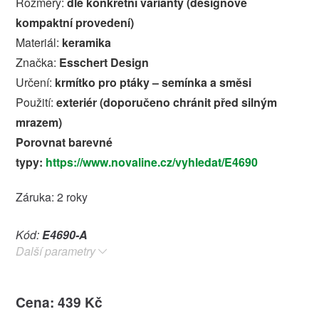
Rozměry:
dle konkrétní varianty (designové
kompaktní provedení)
Materiál:
keramika
Značka:
Esschert Design
Určení:
krmítko pro ptáky – semínka a směsi
Použití:
exteriér (doporučeno chránit před silným
mrazem)
Porovnat barevné
typy:
https://www.novaline.cz/vyhledat/E4690
Záruka: 2 roky
Kód:
E4690-A
Další parametry
Cena: 439 Kč