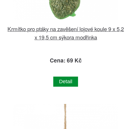
Krmítko pro ptáky na zavěšení lojové koule 9 x 5,2
x 19,5 cm sýkora modřinka
Cena: 69 Kč
Detail