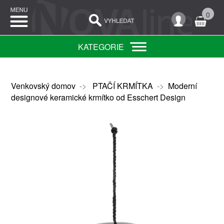
0
KATEGORIE
Venkovský domov
->
PTAČÍ KRMÍTKA
->
Moderní
designové keramické krmítko od Esschert Design