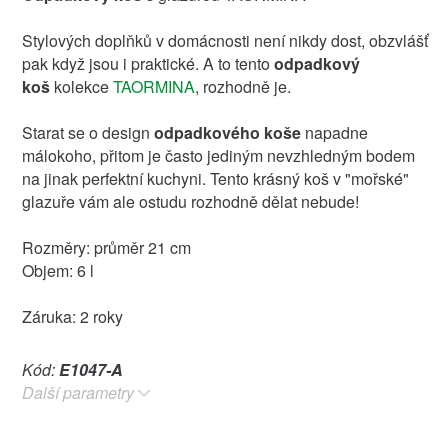
Stylových doplňků v domácnosti není nikdy dost, obzvlášť
pak když jsou i praktické. A to tento
odpadkový
koš
kolekce
TAORMINA
, rozhodně je.
Starat se o design
odpadkového koše
napadne
málokoho, přitom je často jediným nevzhledným bodem
na jinak perfektní kuchyni. Tento krásný koš v "mořské"
glazuře vám ale ostudu rozhodně dělat nebude!
Rozměry: průměr 21 cm
Objem: 6 l
Záruka: 2 roky
Kód:
E1047-A
Další parametry