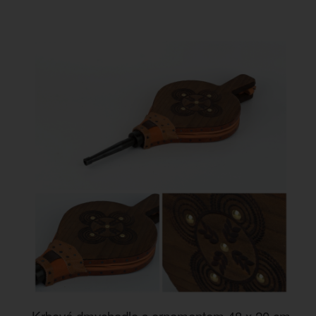
Krbové dmychadlo s ornamentem 48 x 20 cm