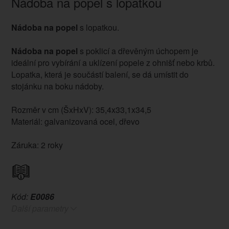
Nádoba na popel s lopatkou
Nádoba na popel
s lopatkou.
Nádoba na popel
s poklicí a dřevěným úchopem je
ideální pro vybírání a uklízení popele z ohnišť nebo krbů.
Lopatka, která je součástí balení, se dá umístit do
stojánku na boku nádoby.
Rozměr v cm (ŠxHxV): 35,4x33,1x34,5
Materiál: galvanizovaná ocel, dřevo
Záruka: 2 roky
Kód:
E0086
Další parametry