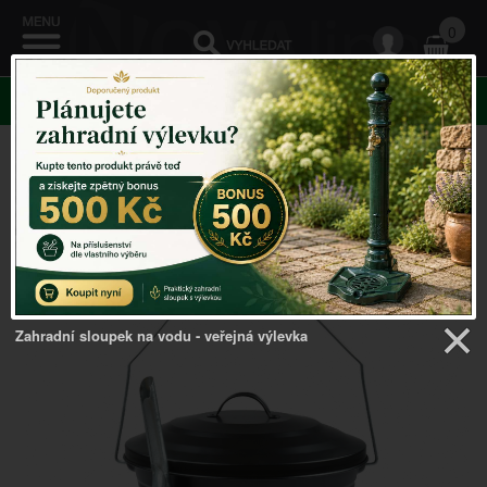
0
KATEGORIE
Venkovský domov
->
Ohniště a krby
->
Nádoba na popel
s lopatkou
Zahradní sloupek na vodu - veřejná výlevka