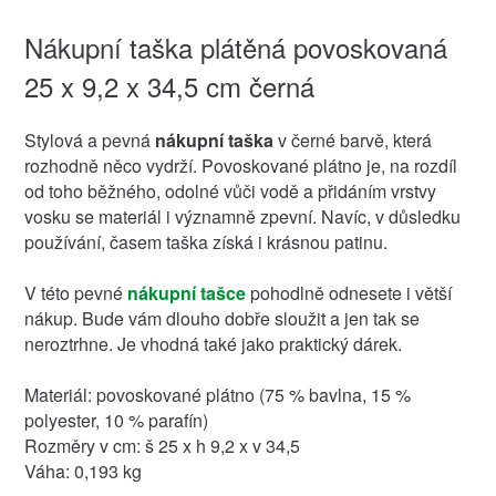
Nákupní taška plátěná povoskovaná
25 x 9,2 x 34,5 cm černá
Stylová a pevná
nákupní taška
v černé barvě, která
rozhodně něco vydrží. Povoskované plátno je, na rozdíl
od toho běžného, odolné vůči vodě a přidáním vrstvy
vosku se materiál i významně zpevní. Navíc, v důsledku
používání, časem taška získá i krásnou patinu.
V této pevné
nákupní tašce
pohodlně odnesete i větší
nákup. Bude vám dlouho dobře sloužit a jen tak se
neroztrhne. Je vhodná také jako praktický dárek.
Materiál: povoskované plátno (75 % bavlna, 15 %
polyester, 10 % parafín)
Rozměry v cm: š 25 x h 9,2 x v 34,5
Váha: 0,193 kg