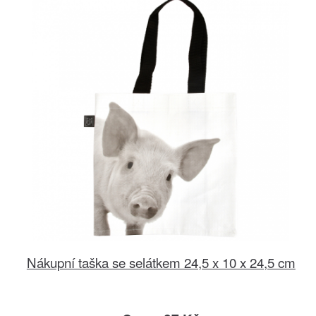
Nákupní taška se selátkem 24,5 x 10 x 24,5 cm