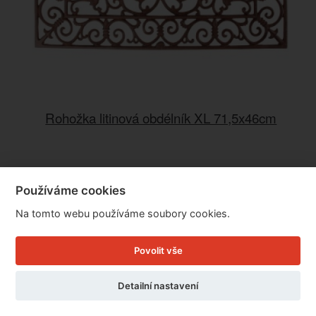
Rohožka litinová obdélník XL 71,5x46cm
Cena: 1.799 Kč
Používáme cookies
Skladem
Doručíme do: 10.8.
Na tomto webu používáme soubory cookies.
Detail
Povolit vše
Detailní nastavení