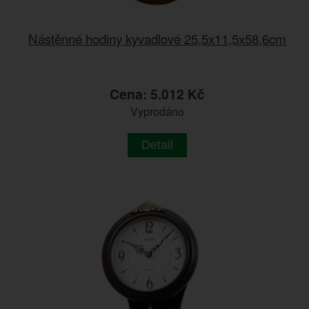
Nástěnné hodiny kyvadlové 25,5x11,5x58,6cm
Cena: 5.012 Kč
Vyprodáno
Detail