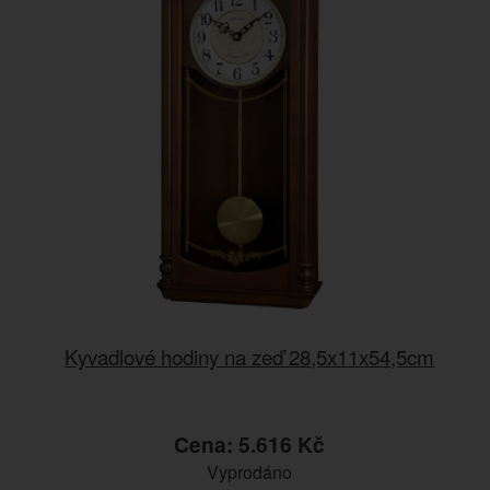
Kyvadlové hodiny na zeď 28,5x11x54,5cm
Cena: 5.616 Kč
Vyprodáno