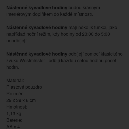
Nástěnné kyvadlové hodiny
budou krásným
interiérovým doplňkem do každé místnosti.
Nástěnné kyvadlové hodiny
mají několik funkcí, jako
například noční režim, kdy hodiny od 23:00 do 5:00
neodbíjejí.
Nástěnné kyvadlové hodiny
odbíjejí pomocí klasického
zvuku Westminster - odbíjí každou celou hodinu počet
hodin.
Materiál:
Plastové pouzdro
Rozměr:
29 x 39 x 6 cm
Hmotnost:
1,13 kg
Baterie:
AA x 4