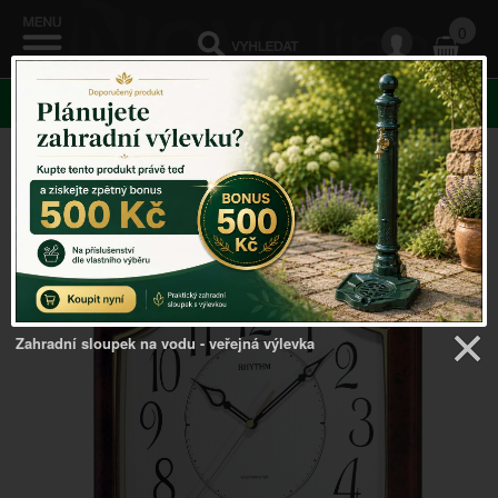
0
KATEGORIE
Venkovský domov
->
Kyvadlové hodiny
->
Nástěnné
kyvadlové hodiny 29x39x6cm
Zahradní sloupek na vodu - veřejná výlevka