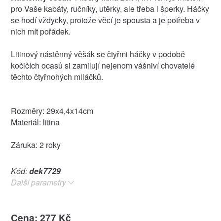
pro Vaše kabáty, ručníky, utěrky, ale třeba i šperky. Háčky
se hodí vždycky, protože věcí je spousta a je potřeba v
nich mít pořádek.
Litinový nástěnný věšák se čtyřmi háčky v podobě
kočičích ocasů si zamilují nejenom vášniví chovatelé
těchto čtyřnohých miláčků.
Rozměry: 29x4,4x14cm
Materiál: litina
Záruka: 2 roky
Kód:
dek7729
Další parametry
Cena: 277 Kč