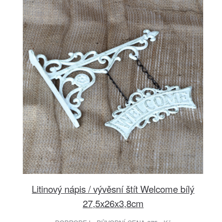
Litinový nápis / vývěsní štít Welcome bílý
27,5x26x3,8cm