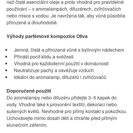
než čisté esenciální oleje a proto vhodná pro pravidelné
používání – v aromalampách, difuzérech, zvlhčovačích
nebo misce s vodou. Je navržena tak, aby vůně působila
přirozeně a dlouhodobě.
Výhody parfémové kompozice Oliva
Jemná, čistá a přirozená vůně s bylinným nádechem
Přináší pocit klidu a svěžesti
Vhodná pro každodenní použití v domácnosti
Neutralizuje pachy a osvěžuje vzduch
Ideální do aromalamp, difuzérů i zvlhčovačů
Doporučené použití
Do aromalampy nebo difuzéru přidejte 3–5 kapek do
vody. Vhodné také k provonění textilií, dekorací nebo
sušených květů. Nevhodné pro přímý kontakt s pokožkou.
Uchovávejte mimo dosah dětí a chraňte před přímým
slunečním zářením.