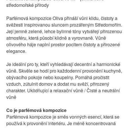
středomořské přírody
Parfémová kompozice Oliva přináší vůni klidu, čistoty a
svěžesti inspirovanou sluncem prozářeným Středomořím.
Její jemně zelené, lehce bylinné tóny vytvářejí přirozenou
atmosféru, která působí klidně a vyrovnaně. Vůně
olivového háje naplní prostor pocitem čistoty a přirozené
elegance.
Je ideální pro ty, kteří vyhledávají decentní a harmonické
vůně. Skvěle se hodí pro každodenní provonění kuchyně,
obývacího pokoje nebo koupelny. Pomáhá pročistit
vzduch, zútulnit domov a dodat mu svěží, přirozený
charakter. Uklidňující a relaxační vůně / Čisté a neutrální
vůně
Co je parfémová kompozice
Parfémová kompozice je směs vonných esencí, která se
používá k provonění interiéru. Je méně koncentrovaná