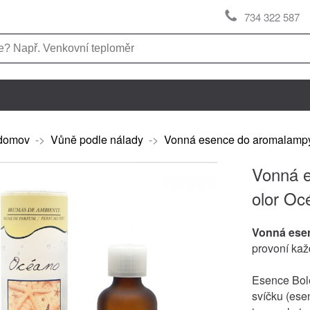
734 322 587
domov
->
Vůně podle nálady
->
Vonná esence do aromalampy/
Vonná e
olor Oc
Vonná ese
provoní ka
Esence Bole
svíčku (esen