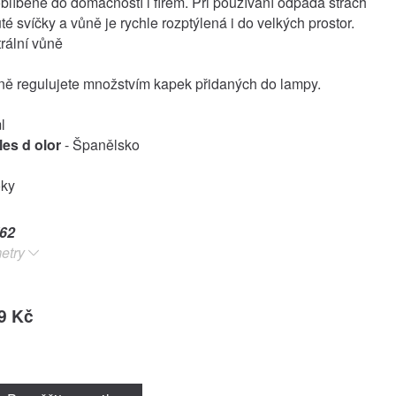
oblíbené do domácností i firem. Při používání odpadá strach
é svíčky a vůně je rychle rozptýlená i do velkých prostor.
trální vůně
ůně regulujete množstvím kapek přidaných do lampy.
l
es d olor
- Španělsko
oky
62
etry
9 Kč