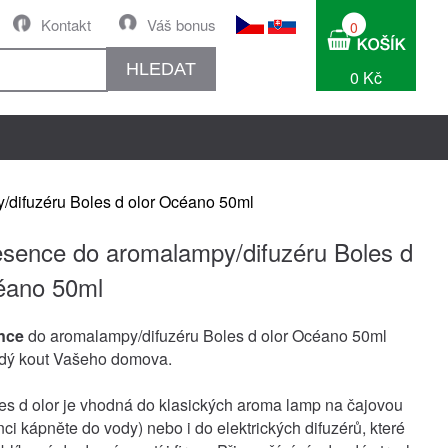
Kontakt
Váš bonus
0
HLEDAT
0 Kč
difuzéru Boles d olor Océano 50ml
sence do aromalampy/difuzéru Boles d
éano 50ml
nce
do aromalampy/difuzéru Boles d olor Océano 50ml
ždý kout Vašeho domova.
s d olor je vhodná do klasických aroma lamp na čajovou
ci kápněte do vody) nebo i do elektrických difuzérů, které