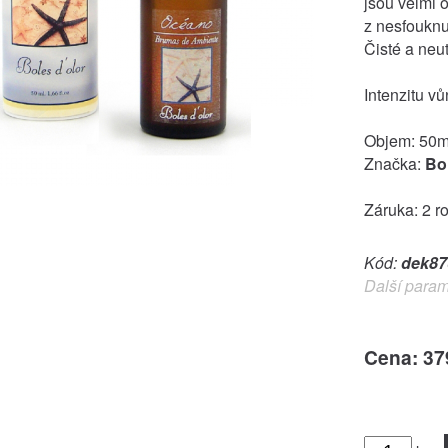
jsou velmi 
z nesfouknut
Čisté a neu
Intenzitu v
Objem: 50m
Značka:
Bol
Záruka: 2 r
Kód:
dek87
Další param
Cena: 37