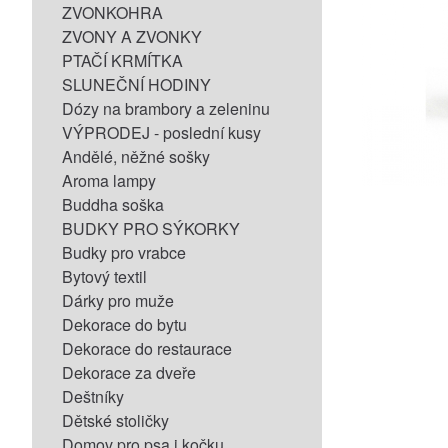
ZVONKOHRA
ZVONY A ZVONKY
PTAČÍ KRMÍTKA
SLUNEČNÍ HODINY
Dózy na brambory a zeleninu
VÝPRODEJ - poslední kusy
Andělé, něžné sošky
Aroma lampy
Buddha soška
BUDKY PRO SÝKORKY
Budky pro vrabce
Bytový textil
Dárky pro muže
Dekorace do bytu
Dekorace do restaurace
Dekorace za dveře
Deštníky
Dětské stoličky
Domov pro psa i kočku