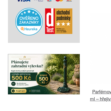
Parfémov
ml – hřej