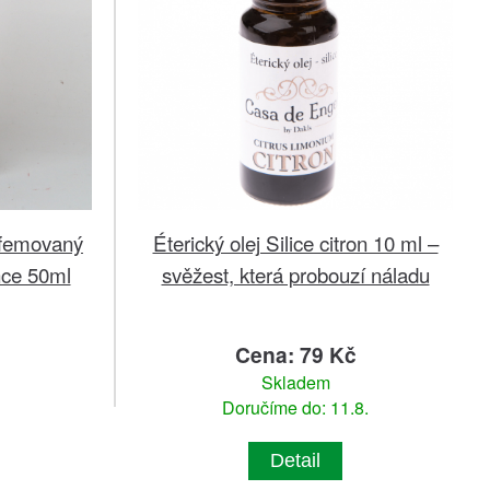
rfemovaný
Éterický olej Silice citron 10 ml –
nce 50ml
svěžest, která probouzí náladu
č
Cena: 79 Kč
Skladem
Doručíme do: 11.8.
Detail