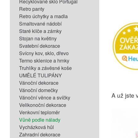
Recyklované sklo Portugal
Retro panty
Retro úchytky a madla
Smaltované nádobí
Staré klíče a zámky
Stojan na květiny
Svatební dekorace
Svícny kov, sklo, dřevo
Termo sklenice a hrnky
Truhlíky a závěsné koše
UMĚLÉ TULIPÁNY
Vánoční dekorace
Vánoční domečky
A už jste v
Vánoční věnce a svíčky
Velikonoční dekorace
Venkovní teploměr
Vůně podle nálady
Vycházková hůl
Zahradní dekorace