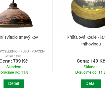
ní svítidlo tmavý kov
Křišťálová koule - l
mlhovinou
POSLEDNÍCH KUSŮ - PŮVODNÍ
CENA 1499.-
Cena: 799 Kč
Cena: 149 K
Skladem
Skladem
oručíme do: 11.8.
Doručíme do: 11.8
Detail
Detail