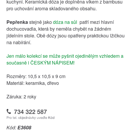
kuchyni. Keramická dóza je doplněna víkem z bambusu
pro uchování aroma skladovaného obsahu.
Pepřenka
stejně jako
dóza na sůl
patří mezi hlavní
dochucovadla, která by neměla chybět na žádném
jídelním stole. Obě dózy jsou opatřeny praktickou lžičkou
na nabírání.
Jen málo kolekcí se může pyšnit ojedinělým vzhledem a
současně i ČESKÝM NÁPISEM!
Rozměry: 10,5 x 10,5 x 9 cm
Materiál: keramika, dřevo
Záruka: 2 roky
Kód:
E3608