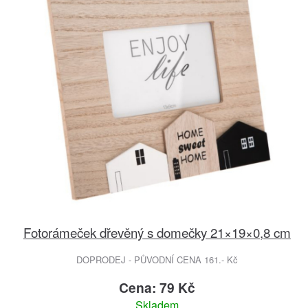
Fotorámeček dřevěný s domečky 21×19×0,8 cm
DOPRODEJ - PŮVODNÍ CENA 161.- Kč
Cena: 79 Kč
Skladem