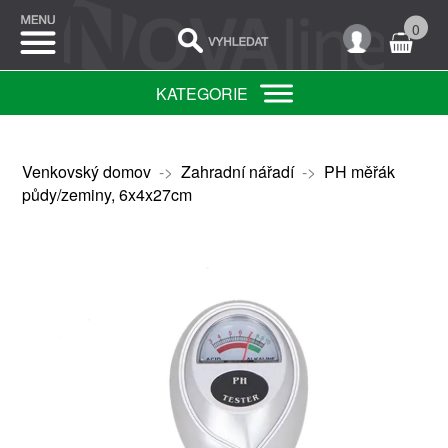
0
KATEGORIE
Venkovský domov
->
Zahradní nářadí
->
PH měřák
půdy/zeminy, 6x4x27cm