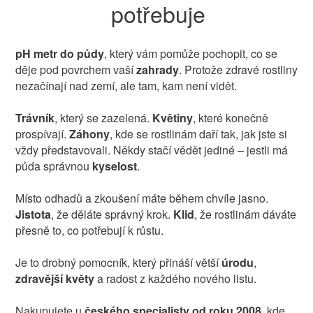
potřebuje
pH metr do půdy
, který vám pomůže pochopit, co se
děje pod povrchem vaší
zahrady
. Protože zdravé rostliny
nezačínají nad zemí, ale tam, kam není vidět.
Trávník
, který se zazelená.
Květiny
, které konečně
prospívají.
Záhony
, kde se rostlinám daří tak, jak jste si
vždy představovali. Někdy stačí vědět jediné – jestli má
půda správnou
kyselost
.
Místo odhadů a zkoušení máte během chvíle jasno.
Jistota
, že děláte správný krok.
Klid
, že rostlinám dáváte
přesně to, co potřebují k růstu.
Je to drobný pomocník, který přináší větší
úrodu
,
zdravější květy
a radost z každého nového listu.
Nakupujete u
českého specialisty od roku 2008
, kde