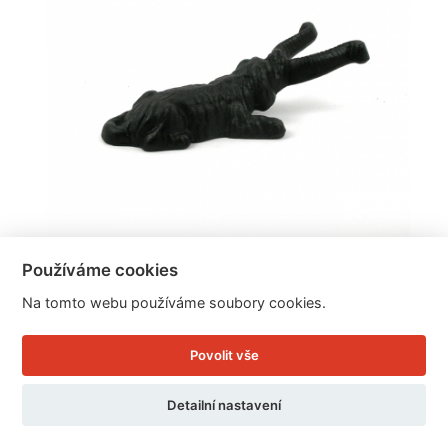
Používáme cookies
Zouvák na boty pes litinový 25cm
Na tomto webu používáme soubory cookies.
Povolit vše
Cena: 499 Kč
Skladem
Detailní nastavení
Doručíme do: 10.8.