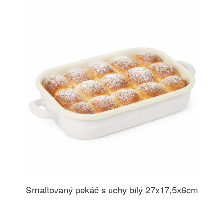
Smaltovaný pekáč s uchy bílý 27x17,5x6cm