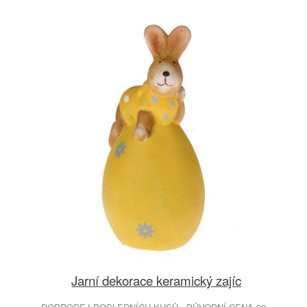
Jarní dekorace keramický zajíc