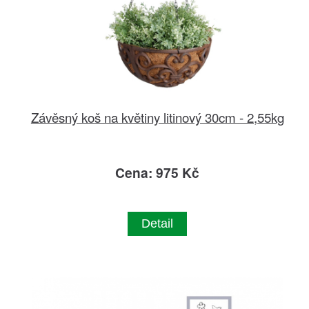
Závěsný koš na květiny litinový 30cm - 2,55kg
Cena: 975 Kč
Detail