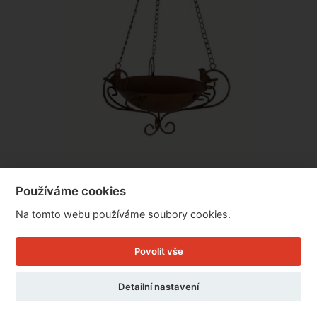
Pítko / krmítko pro ptáky 29 x 66 cm
Používáme cookies
Na tomto webu používáme soubory cookies.
Cena: 799 Kč
Povolit vše
Skladem
Doručíme do: 10.8.
Detailní nastavení
Detail