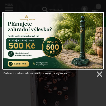
0
KATEGORIE
Venkovský domov
->
Dózy na potraviny
->
Plechová
dóza na kávu Aurora Café 16 x 9 x 6 cm
Zahradní sloupek na vodu - veřejná výlevka