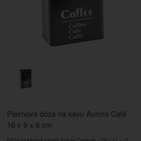
Plechová dóza na kávu Aurora Café
16 x 9 x 6 cm
Dóza na kávové kapsle Aurora Capsule – 19 × 11 × 11