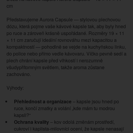
cm
Představujeme Aurora Capsule — stylovou plechovou
dózu, která pojme vaše kávové kapsle tak, aby byly hned
po ruce a zároveň krásně uspořádané. Rozměry 19 × 11
× 11 cm zaručují ideální rovnováhu mezi kapacitou a
kompaktností — pohodlně se vejde na kuchyňskou linku,
do police nebo přímo vedle kávovaru. Víčko pevně sedí a
plech chrání kapsle před vlhkostí i nerozumně
všudypřítomným světlem, takže aroma zůstane
zachováno.
Výhody:
Přehlednost a organizace
– kapsle jsou hned po
ruce, končí zmatky a volání „kde mám tu modrou
kapsli?“
Ochrana kvality
– kov odolá změnám prostředí,
cukroví i kaplista-milovníci ocení, že kapsle nenasají