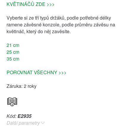
KVĚTINÁČŮ ZDE >>>
Vyberte si ze tří typů držáků, podle potřebné délky
ramene závěsné konzole, podle průměru závěsu na
květináč, který do něj zavěsíte.
21 cm
25 cm
35 cm
POROVNAT VŠECHNY >>>
Záruka: 2 roky
Kód:
E2935
Další parametry