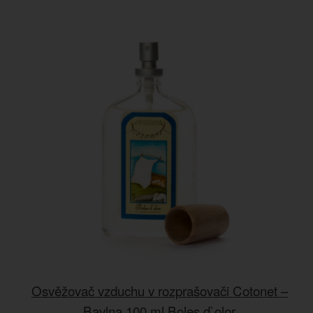
Osvěžovač vzduchu v rozprašovači Cotonet –
Bavlna 100 ml Boles d`olor