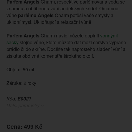
Parfém Angels
Charm, respektive parfémovaná voda se
známou a oblíbenou vúní andělských křídel. Omamná
vůně
parfému Angels
Charm potěší vaše smysly a
uklidní mysl. Uklidňující a relaxační vůně
Parfém Angels
Charm navíc můžete doplnit
vonnými
sáčky
stejné vůně, které můžete dát mezi čerstvě vyprané
prádlo či do skříně. Docílíte tak naprostého sladění vůní a
získáte obdivné komentáře širokého okolí.
Objem: 50 ml
Záruka: 2 roky
Kód:
E0021
Další parametry
Cena: 499 Kč