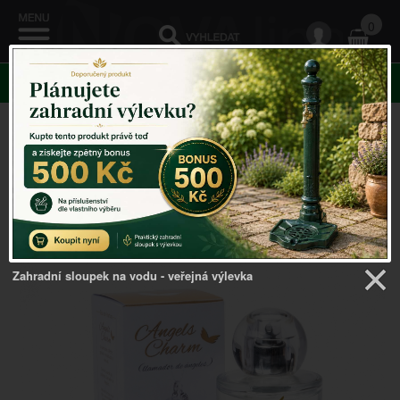
0
KATEGORIE
Venkovský domov
->
Vůně podle nálady
->
Parfém
Angels Charm 50ml
Zahradní sloupek na vodu - veřejná výlevka