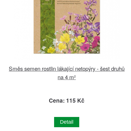
Směs semen rostlin lákající netopýry - šest druhů
na 4 m²
Cena: 115 Kč
Detail