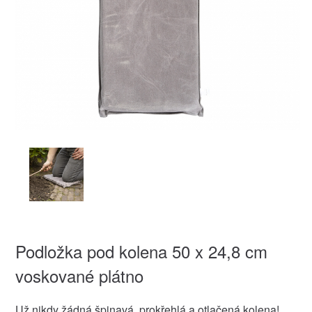
Podložka pod kolena 50 x 24,8 cm
voskované plátno
Už nikdy žádná špinavá, prokřehlá a otlačená kolena!