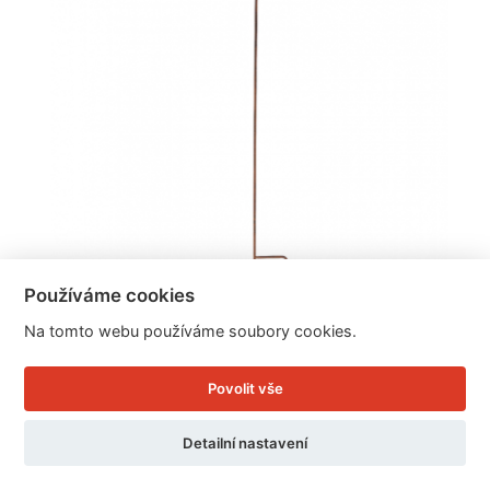
Používáme cookies
Na tomto webu používáme soubory cookies.
Zápich do zahrady pítko pro ptáčky 76,5cm
Povolit vše
Detailní nastavení
Cena: 314 Kč
Skladem