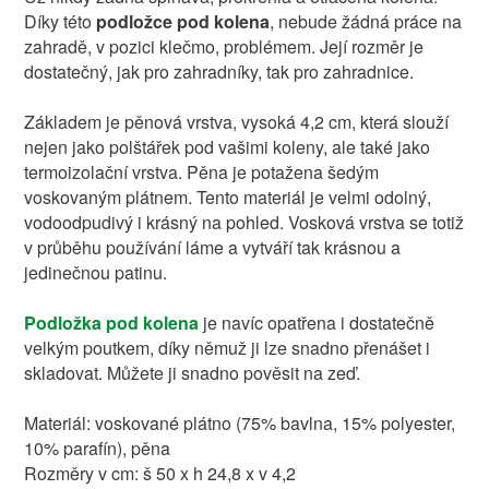
Díky této
podložce pod kolena
, nebude žádná práce na
zahradě, v pozici klečmo, problémem. Její rozměr je
dostatečný, jak pro zahradníky, tak pro zahradnice.
Základem je pěnová vrstva, vysoká 4,2 cm, která slouží
nejen jako polštářek pod vašimi koleny, ale také jako
termoizolační vrstva. Pěna je potažena šedým
voskovaným plátnem. Tento materiál je velmi odolný,
vodoodpudivý i krásný na pohled. Vosková vrstva se totiž
v průběhu používání láme a vytváří tak krásnou a
jedinečnou patinu.
Podložka pod kolena
je navíc opatřena i dostatečně
velkým poutkem, díky němuž ji lze snadno přenášet i
skladovat. Můžete ji snadno pověsit na zeď.
Materiál: voskované plátno (75% bavlna, 15% polyester,
10% parafín), pěna
Rozměry v cm: š 50 x h 24,8 x v 4,2