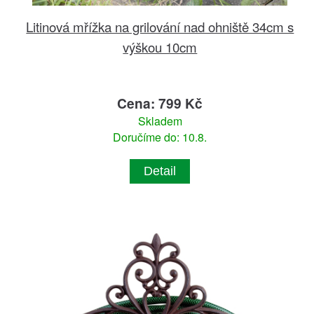
Litinová mřížka na grilování nad ohniště 34cm s
výškou 10cm
Cena: 799 Kč
Skladem
Doručíme do: 10.8.
Detail