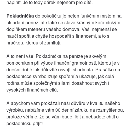
naplnit. Je to tedy dárek nejenom pro dítě.
Pokladnička
do pokojíčku je nejen funkčním místem na
ukládání peněz, ale také se stává krásným keramickým
doplňkem interiéru vašeho domova. Vaši nejmenší se
naučí spořit a chytře hospodařit s financemi, a to s
hračkou, kterou si zamilují.
A to není vše! Pokladnička na peníze je skvělým
pomocníkem při výuce finanční gramotnosti, kterou je v
dnešní době tak důležité osvojit si odmala. Prasátko na
pokladničce symbolizuje spoření a ukazuje, jak celá
rodina může společnými silami dosáhnout svých i
vysokých finančních cílů.
A abychom vám prokázali naši důvěru v kvalitu našeho
výrobku, nabízíme vám 30 denní záruku na rozmyšlenou,
protože věříme, že se vám bude líbit a nebudete chtít o
pokladničku přijít!