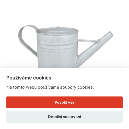
Používáme cookies
Na tomto webu používáme soubory cookies.
Povolit vše
Konev na zalévání 0,8 L
Detailní nastavení