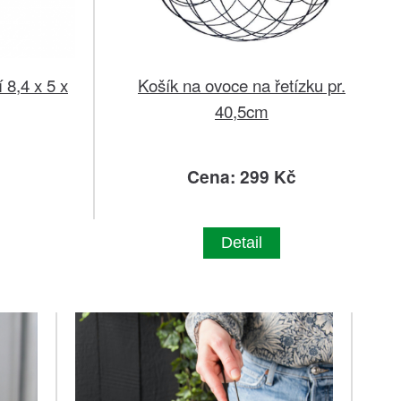
 8,4 x 5 x
Košík na ovoce na řetízku pr.
40,5cm
č
Cena: 299 Kč
Detail