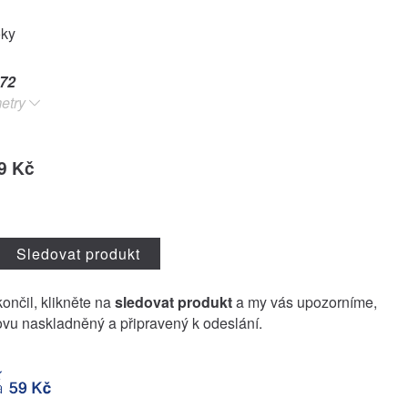
oky
72
etry
9 Kč
Sledovat produkt
končil, klikněte na
sledovat produkt
a my vás upozorníme,
vu naskladněný a připravený k odeslání.