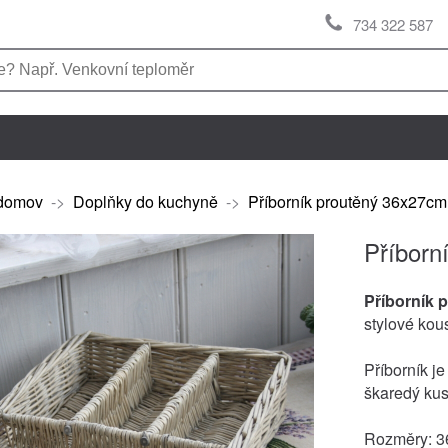
734 322 587
domov
->
Doplňky do kuchyně
->
Příborník proutěný 36x27cm
Příborn
Příborník 
stylové kous
Příborník j
škaredý kus 
Rozměry: 3