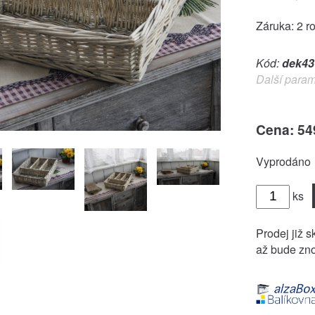
Záruka: 2 r
Kód:
dek43
Další param
Cena: 54
Vyprodáno
ks
Prodej již s
až bude zno