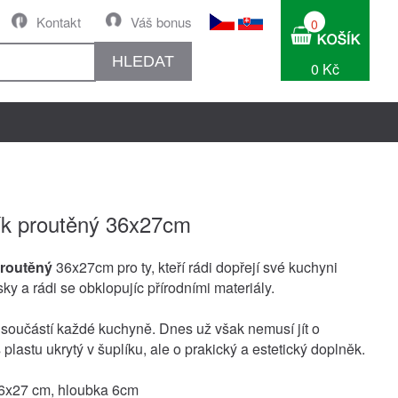
Kontakt
Váš bonus
0
HLEDAT
0 Kč
ík proutěný 36x27cm
proutěný
36x27cm pro ty, kteří rádi dopřejí své kuchyni
ky a rádi se obklopujíc přírodními materiály.
e součástí každé kuchyně. Dnes už však nemusí jít o
plastu ukrytý v šuplíku, ale o prakický a estetický doplněk.
6x27 cm, hloubka 6cm