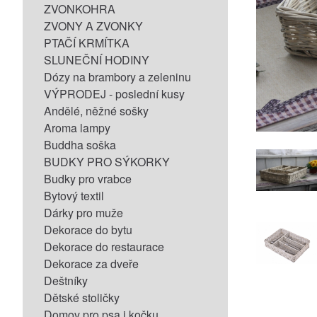
ZVONKOHRA
ZVONY A ZVONKY
PTAČÍ KRMÍTKA
SLUNEČNÍ HODINY
Dózy na brambory a zeleninu
VÝPRODEJ - poslední kusy
Andělé, něžné sošky
Aroma lampy
Buddha soška
BUDKY PRO SÝKORKY
Budky pro vrabce
Bytový textil
Dárky pro muže
Dekorace do bytu
Dekorace do restaurace
Dekorace za dveře
Deštníky
Dětské stoličky
Domov pro psa i kočku