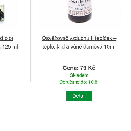
Osvěžovač vzduchu Hřebíček –
d´olor
teplo, klid a vůně domova 10ml
 125 ml
č
Cena: 79 Kč
Skladem
Doručíme do: 10.8.
Detail