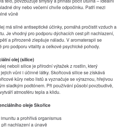
á tělo, povzbuzuje smysly a přináší pocit útulna – ideální
hladné dny nebo večerní chvíle odpočinku. Patří mezi
tulné vůně
lej má silné antiseptické účinky, pomáhá pročistit vzduch a
nitu. Je vhodný pro podporu dýchacích cest při nachlazení,
pětí a přirozeně zlepšuje náladu. V aromaterapii se
é pro podporu vitality a celkové psychické pohody.
ální olej (silice)
lej neboli silice je přírodní výtažek z rostlin, který
jejich vůni i účinné látky. Skořicová silice se získává
ořicové kůry nebo listů a vyznačuje se výraznou, hřejivou
ým sladkým podtónem. Při používání působí povzbudivě,
vytváří atmosféru tepla a klidu.
nciálního oleje Skořice
 imunitu a prohřívá organismus
při nachlazení a únavě