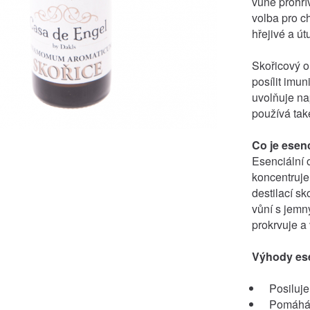
vůně prohřív
volba pro c
hřejivé a ú
Skořicový o
posílit imu
uvolňuje na
používá tak
Co je esenci
Esenciální o
koncentruje 
destilací sk
vůní s jemn
prokrvuje a 
Výhody ese
Posiluje
Pomáhá 