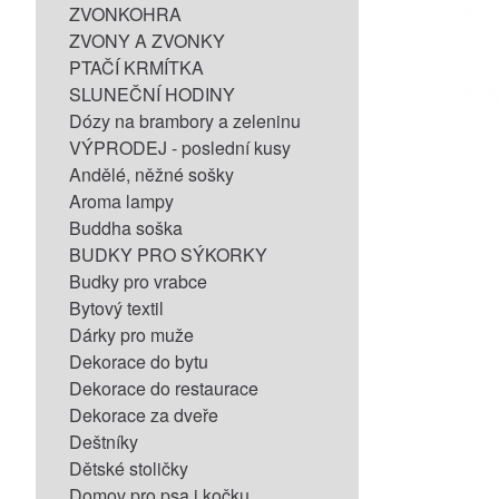
ZVONKOHRA
ZVONY A ZVONKY
PTAČÍ KRMÍTKA
SLUNEČNÍ HODINY
Dózy na brambory a zeleninu
VÝPRODEJ - poslední kusy
Andělé, něžné sošky
Aroma lampy
Buddha soška
BUDKY PRO SÝKORKY
Budky pro vrabce
Bytový textil
Dárky pro muže
Dekorace do bytu
Dekorace do restaurace
Dekorace za dveře
Deštníky
Dětské stoličky
Domov pro psa i kočku