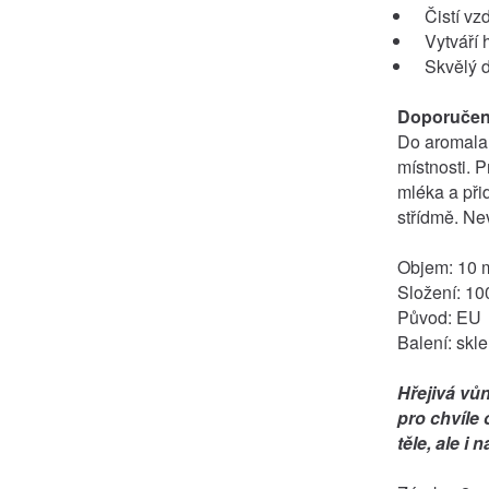
Čistí vz
Vytváří 
Skvělý d
Doporučené
Do aromalam
místnosti. 
mléka a při
střídmě. Ne
Objem: 10 
Složení: 10
Původ: EU
Balení: skl
Hřejivá vůn
pro chvíle 
těle, ale i n