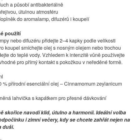
duch a působí antibakteriálně
hřejivou, útulnou atmosféru
oplněk do aromalamp, difuzérů i koupelí
 použití
py nebo difuzéru přidejte 2–4 kapky podle velikosti
Pro koupel smíchejte olej s nosným olejem nebo trochou
dejte do teplé vody. Vzhledem k intenzitě vůně používejte
vhodné pro přímý kontakt s pokožkou v neředěné formě.
ml
0 % přírodní esenciální olej – Cinnamomum zeylanicum
eněná lahvička s kapátkem pro přesné dávkování
ě skořice navodí klid, útulno a harmonii. Ideální volba
odpočinku i zimní večery, kdy se chcete zahřát nejen na
a duši.