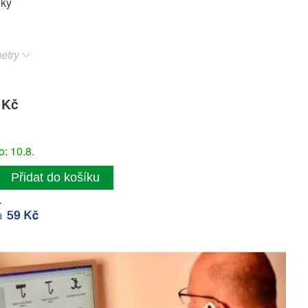
oky
etry
 Kč
: 10.8.
Přidat do košíku