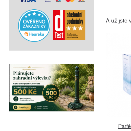
A už jste v
Parfé