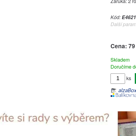
Záruka: 2 r
Kód:
E4621
Další param
Cena: 79
Skladem
Doručíme do
ks