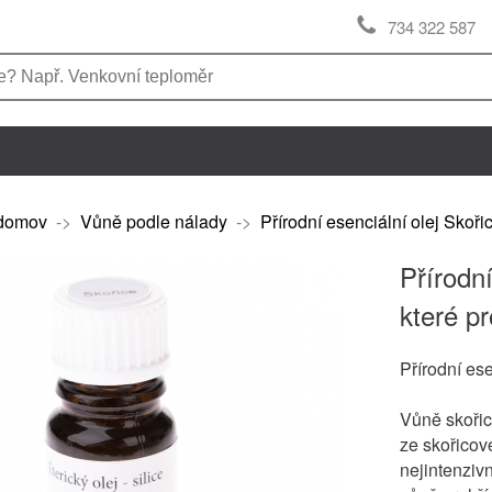
734 322 587
domov
->
Vůně podle nálady
->
Přírodní esenciální olej Skoři
Přírodní
které p
Přírodní es
Vůně skořic
ze skořicov
nejintenzivn