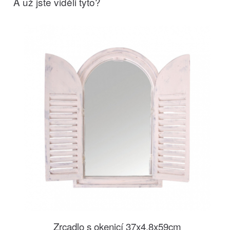
A už jste viděli tyto?
Zrcadlo s okenicí 37x4,8x59cm