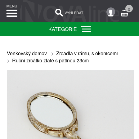
0
KATEGORIE
Venkovský domov
->
Zrcadla v rámu, s okenicemi
-
>
Ruční zrcátko zlaté s patinou 23cm