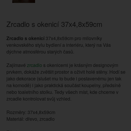
Zrcadlo s okenicí 37x4,8x59cm
Zrcadlo s okenicí
37x4,8x59cm pro milovníky
venkovského stylu bydlení a interiéru, který na Vás
dýchne atmosférou starých časů.
Zajímavé
zrcadlo
s okenicemi je krásným designovým
prvkem, dokáže zvětšit prostor a oživit holé stěny. Hodí se
jako dekorace (slušet mu to bude i postavenému jen tak
na komodě) i jako praktická součást koupelny, předsíně
nebo toaletního stolku. Tedy všech míst, kde chceme v
zrcadle kontrolovat svůj vzhled.
Rozměry: 37x4,8x59cm
Materiál: dřevo, zrcadlo