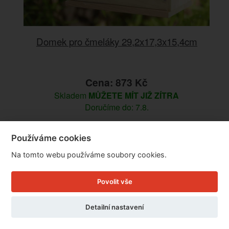
Domek pro čmeláky 29,2x17,3x15,4cm
Cena: 873 Kč
Skladem
MŮŽETE MÍT JIŽ ZÍTRA
Doručíme do: 7.8.
Detail
Používáme cookies
Na tomto webu používáme soubory cookies.
Povolit vše
Detailní nastavení