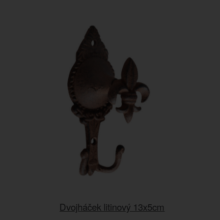
Dvojháček litinový 13x5cm