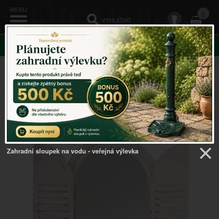
0
KATEGORIE
Venkovský domov
->
Zrcadla v rámu, s okenicemi
-
>
Zrcadlo s okenicí 37x4,8x59cm
Zahradní sloupek na vodu - veřejná výlevka