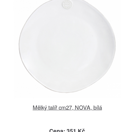
Mělký talíř cm27, NOVA, bílá
Cena: 351 Kč