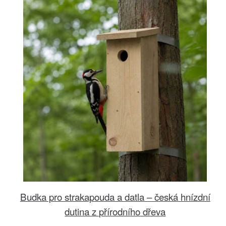
Budka pro strakapouda a datla – česká hnízdní
dutina z přírodního dřeva