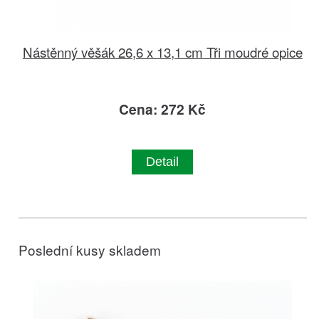
Nástěnný věšák 26,6 x 13,1 cm Tři moudré opice
Cena: 272 Kč
Detail
Poslední kusy skladem