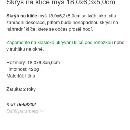
Skrýš na klíče myš 18,0x6,3x5,0cm
Skrýš na klíče
myš 18,0x6,3x5,0cm se tváří jako milá
zahradní dekorace, přitom bude nenápadnou skrýší na
náhradní klíče, které se občas prostě hodí.
Zapomeňte na klasické ukrývání klíčů pod rohožkou
nebo
v truhlíku na okně.
Rozměry: 18,0x6,3x5,0cm
Hmotnost: 420g
Materiál: litina
Záruka: 2 roky
Kód:
dek9202
Další parametry