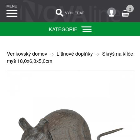
0
KATEGORIE
Venkovský domov
->
Litinové doplňky
->
Skrýš na klíče
myš 18,0x6,3x5,0cm