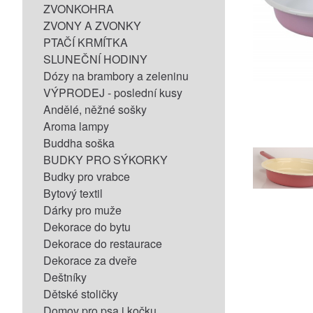
ZVONKOHRA
ZVONY A ZVONKY
PTAČÍ KRMÍTKA
SLUNEČNÍ HODINY
Dózy na brambory a zeleninu
VÝPRODEJ - poslední kusy
Andělé, něžné sošky
Aroma lampy
Buddha soška
BUDKY PRO SÝKORKY
Budky pro vrabce
Bytový textil
Dárky pro muže
Dekorace do bytu
Dekorace do restaurace
Dekorace za dveře
Deštníky
Dětské stoličky
Domov pro psa i kočku