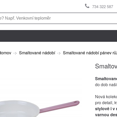
734 322 587
domov
->
Smaltované nádobí
->
Smaltované nádobí pánev r
Smaltov
Smaltovan
do dob naši
Nová kolekc
pro detail, 
stylově i 
varnou de