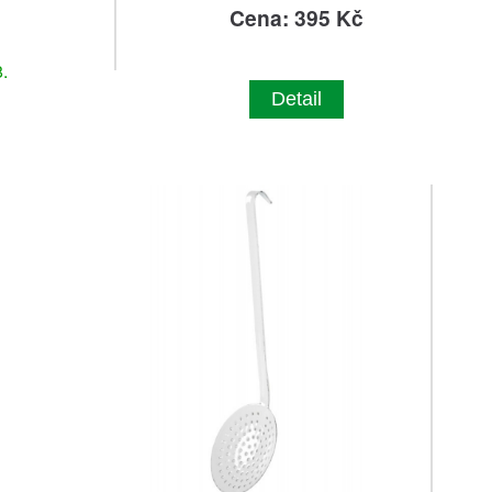
č
Cena: 395 Kč
.
Detail