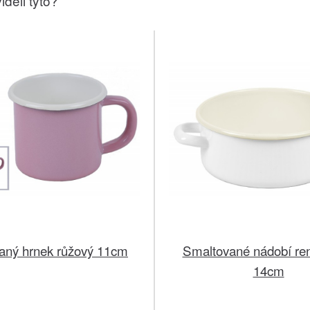
iděli tyto?
aný hrnek růžový 11cm
Smaltované nádobí rend
14cm