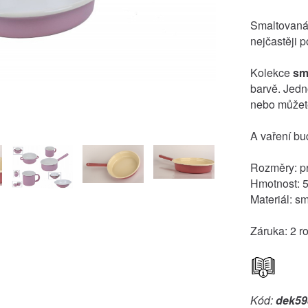
Smaltovaná 
nejčastěji 
Kolekce
sm
barvě. Jedn
nebo můžete
A vaření bu
Rozměry: p
Hmotnost: 
Materiál: sm
Záruka: 2 r
Kód:
dek59