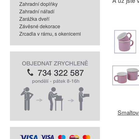
A už jste v
Zahradní doplňky
Zahradní nářadí
Zarážka dveří
Závěsné dekorace
Zrcadla v rámu, s okenicemi
Smaltov