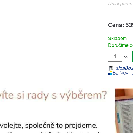
Další param
Cena: 53
Skladem
Doručíme do
ks