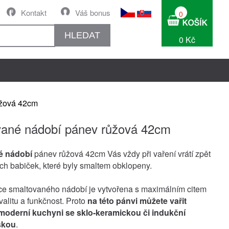
Kontakt
Váš bonus
0
HLEDAT
0 Kč
ůžová 42cm
ané nádobí pánev růžová 42cm
é nádobí
pánev růžová 42cm Vás vždy při vaření vrátí zpět
ch babiček, které byly smaltem obklopeny.
e smaltovaného nádobí je vytvořena s maximálním citem
kvalitu a funkčnost. Proto
na této pánvi můžete vařit
v moderní kuchyni se sklo-keramickou či indukční
skou
.