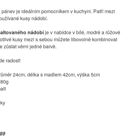
pánev je ideálním pomocníkem v kuchyni. Patří mezi
používané kusy nádobí.
altovaného nádobí
je v nabídce v bílé, modré a růžové
otlivé kusy mezi s sebou můžete libovolně kombinovat
 zůstat věrni jedné barvě.
de radost!
růměr 24cm, délka s madlem 42cm, výška 5cm
580g
alt
oky
89