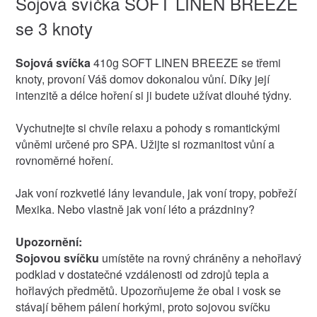
Sojová svíčka SOFT LINEN BREEZE
se 3 knoty
Sojová svíčka
410g SOFT LINEN BREEZE se třemi
knoty, provoní Váš domov dokonalou vůní. Díky její
intenzitě a délce hoření si ji budete užívat dlouhé týdny.
Vychutnejte si chvíle relaxu a pohody s romantickými
vůněmi určené pro SPA. Užijte si rozmanitost vůní a
rovnoměrné hoření.
Jak voní rozkvetlé lány levandule, jak voní tropy, pobřeží
Mexika. Nebo vlastně jak voní léto a prázdniny?
Upozornění:
Sojovou svíčku
umístěte na rovný chráněny a nehořlavý
podklad v dostatečné vzdálenosti od zdrojů tepla a
hořlavých předmětů. Upozorňujeme že obal i vosk se
stávají během pálení horkými, proto sojovou svíčku