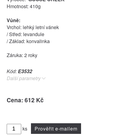
Hmotnost: 410g
Vůně:
Vrchol: lehký letní vánek
/ Střed: levandule
/ Základ: konvalinka
Záruka: 2 roky
Kód:
E3532
Další parametry
Cena: 612 Kč
ks
Prověřit e-mailem