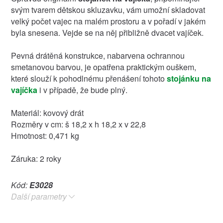
svým tvarem dětskou skluzavku, vám umožní skladovat
velký počet vajec na malém prostoru a v pořadí v jakém
byla snesena. Vejde se na něj přibližně dvacet vajíček.
Pevná drátěná konstrukce, nabarvena ochrannou
smetanovou barvou, je opatřena praktickým ouškem,
které slouží k pohodlnému přenášení tohoto
stojánku na
vajíčka
i v případě, že bude plný.
Materiál: kovový drát
Rozměry v cm: š 18,2 x h 18,2 x v 22,8
Hmotnost: 0,471 kg
Záruka: 2 roky
Kód:
E3028
Další parametry