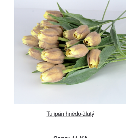
Tulipán hnědo-žlutý