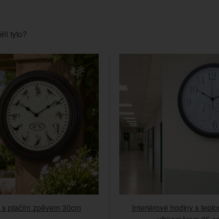
ěli tyto?
 s ptačím zpěvem 30cm
Interiérové hodiny s tep
vlhkoměrem 35 c