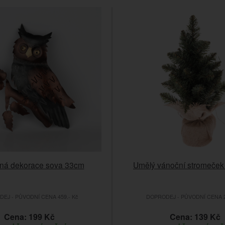
ná dekorace sova 33cm
Umělý vánoční stromeček -
EJ - PŮVODNÍ CENA 459.- Kč
DOPRODEJ - PŮVODNÍ CENA 2
Cena: 199 Kč
Cena: 139 Kč