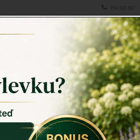
734 322 587
domov
->
Nástěnné hodiny
->
Stolní hodiny na stojánku horte
Stolní 
Stolní hod
Obecný rozm
Záruka: 2 r