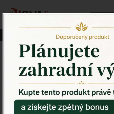
Vyberte si kategorii:
NOVINKY
PÍTKO PRO PTÁKY
Venkovský 
ZAHRADNÍ SOCHY
ZAHRADNÍ UMYVADLA
PTAČÍ BUDKY
Litinové škrabáky na boty
ROHOŽKY A ŠKRABADLA
VENKOVNÍ HODINY
DEKORACE NA HROB
RETRO KONZOLE
Domovní čísla - litina
DEKORACE NA ZEĎ