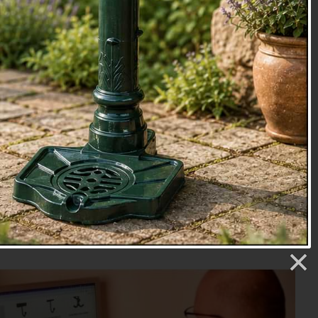
etry
2 Kč
vč. recyklačního příspěvku 2.90 Kč
Přidat do košíku