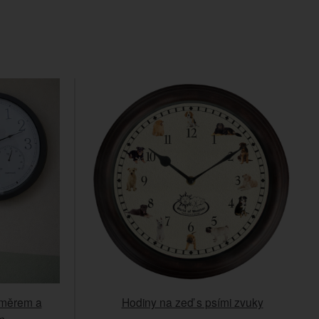
loměrem a
Hodiny na zeď s psími zvuky
m