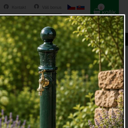
Kontakt
Váš bonus
0
HLEDAT
0 Kč
nzie
hodiny na stojánku hortenzie
iny
na kovovém stojánku s motivem hortenzie
ěr: 23 x 22,5 x 1 cm
oky