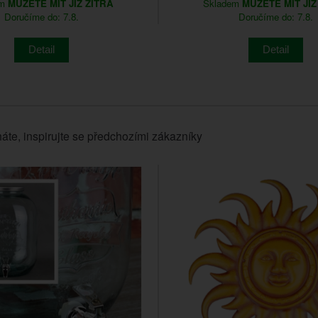
em
MŮŽETE MÍT JIŽ ZÍTRA
Skladem
MŮŽETE MÍT JIŽ
Doručíme do: 7.8.
Doručíme do: 7.8.
Detail
Detail
áte, inspirujte se předchozími zákazníky