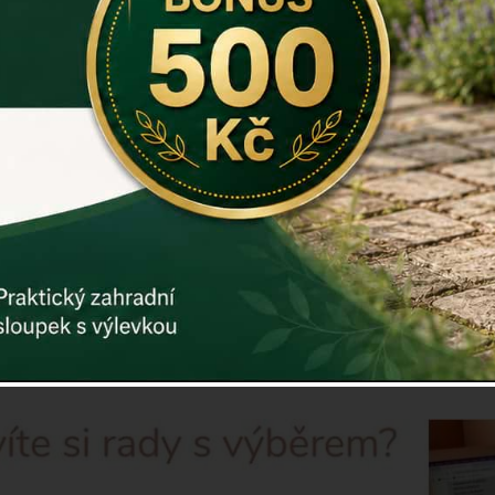
Kód:
E1484
Další param
Cena: 28
Uvedená cena 
ks