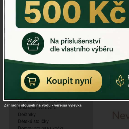
ZVONKOHRA
ZVONY A ZVONKY
PTAČÍ KRMÍTKA
SLUNEČNÍ HODINY
Dózy na brambory a zeleninu
VÝPRODEJ - poslední kusy
Andělé, něžné sošky
Aroma lampy
Buddha soška
BUDKY PRO SÝKORKY
Budky pro vrabce
Bytový textil
Dárky pro muže
Dekorace do bytu
Dekorace do restaurace
Zahradní sloupek na vodu - veřejná výlevka
Dekorace za dveře
Deštníky
Dětské stoličky
Domov pro psa i kočku