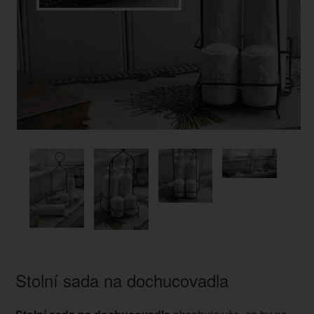
Stolní sada na dochucovadla