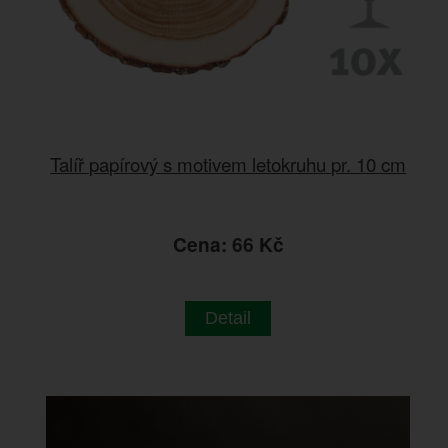
Talíř papírový s motivem letokruhu pr. 10 cm
Cena: 66 Kč
Detail