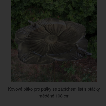
Kovové pítko pro ptáky se zápichem list s ptáčky
měděné 108 cm