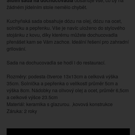
Stolní sada na dochucovadla
obsahuje vše, co by na
žádném jídelním stole nemělo chybět.
Kuchyňská sada obsahuje dózu na olej, dózu na ocet,
solničku a pepřenku. Vše je navíc uloženo do stylového
stojánku z kovu, díky kterému můžete dochucovadla
přenášet kam se Vám zachce. Ideální řešení pro zahradní
grilování.
Sada na dochucovadla se hodí i do restaurací.
Rozměry: podesta čtverce 13x13cm a celková výška
35cm. Solnička a pepřenka o velikosti průměr 5cm a
výška 8cm. Nádobky na olivový olej a ocet, průměr 6,5cm
a celkové výšce 23.5cm
Materiál: keramika s glazurou. ,kovová konstrukce
Záruka: 2 roky