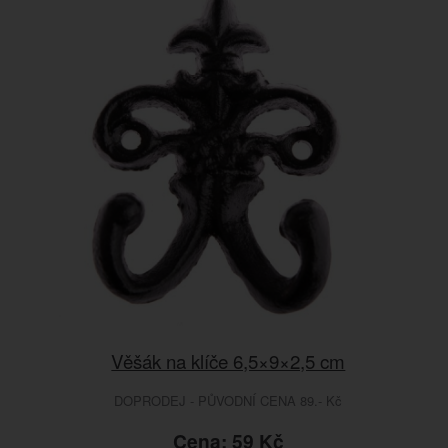
Věšák na klíče 6,5×9×2,5 cm
DOPRODEJ - PŮVODNÍ CENA 89.- Kč
Cena: 59 Kč