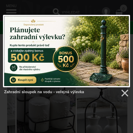
0
KATEGORIE
Venkovský domov
->
Doplňky do kuchyně
->
Stolní sada
na dochucovadla
Zahradní sloupek na vodu - veřejná výlevka