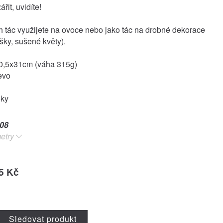
řit, uvidíte!
 tác využijete na ovoce nebo jako tác na drobné dekorace
šky, sušené květy).
0,5x31cm (váha 315g)
evo
oky
08
etry
5 Kč
Sledovat produkt