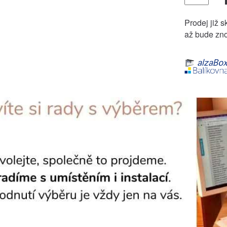
Prodej již s
až bude zno