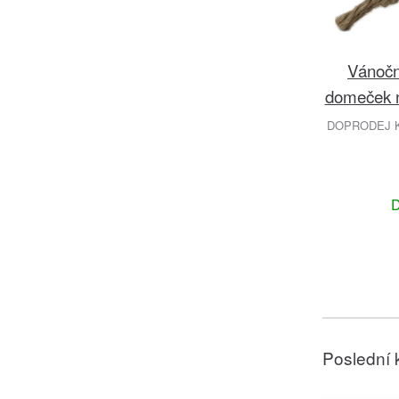
Vánočn
domeček n
DOPRODEJ K
D
Poslední 