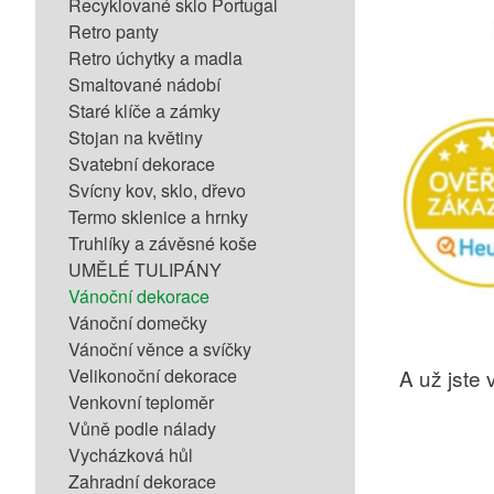
Recyklované sklo Portugal
Retro panty
Retro úchytky a madla
Smaltované nádobí
Staré klíče a zámky
Stojan na květiny
Svatební dekorace
Svícny kov, sklo, dřevo
Termo sklenice a hrnky
Truhlíky a závěsné koše
UMĚLÉ TULIPÁNY
Vánoční dekorace
Vánoční domečky
Vánoční věnce a svíčky
Velikonoční dekorace
A už jste v
Venkovní teploměr
Vůně podle nálady
Vycházková hůl
Zahradní dekorace