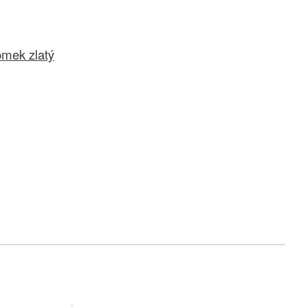
omek zlatý
č