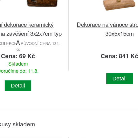
í dekorace keramický
Dekorace na vánoce str
a zavěšení 3x2x7cm typ
30x5x15cm
A
OLEKCE - PŮVODNÍ CENA 134.-
Kč
Cena: 69 Kč
Cena: 841 K
Skladem
oručíme do: 11.8.
Detail
Detail
kusy skladem