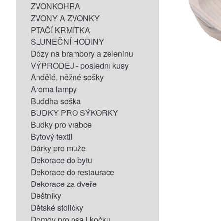
ZVONKOHRA
ZVONY A ZVONKY
PTAČÍ KRMÍTKA
SLUNEČNÍ HODINY
Dózy na brambory a zeleninu
VÝPRODEJ - poslední kusy
Andělé, něžné sošky
Aroma lampy
Buddha soška
BUDKY PRO SÝKORKY
Budky pro vrabce
Bytový textil
Dárky pro muže
Dekorace do bytu
Dekorace do restaurace
Dekorace za dveře
Deštníky
Dětské stoličky
Domov pro psa i kočku