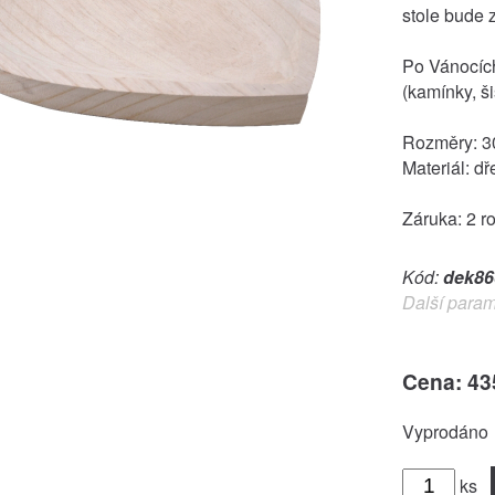
stole bude zá
Po Vánocích
(kamínky, ši
Rozměry: 3
Materiál: dř
Záruka: 2 r
Kód:
dek86
Další param
Cena: 43
Vyprodáno
ks