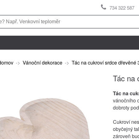
734 322 587
domov
->
Vánoční dekorace
->
Tác na cukroví srdce dřevěné
Tác na 
Tác na cuk
vánočního cu
dobroty pod
Cukroví nes
obyčejný ta
zároveň bud