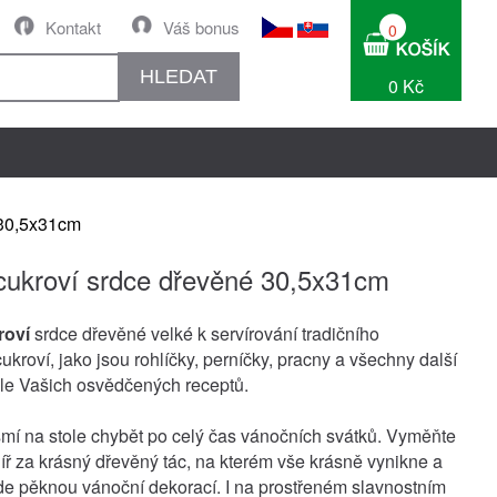
Kontakt
Váš bonus
0
HLEDAT
0 Kč
 30,5x31cm
cukroví srdce dřevěné 30,5x31cm
roví
srdce dřevěné velké k servírování tradičního
kroví, jako jsou rohlíčky, perníčky, pracny a všechny další
le Vašich osvědčených receptů.
mí na stole chybět po celý čas vánočních svátků. Vyměňte
líř za krásný dřevěný tác, na kterém vše krásně vynikne a
e pěknou vánoční dekorací. I na prostřeném slavnostním