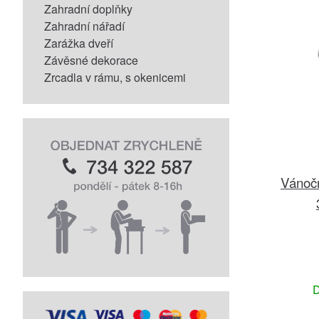
Zahradní doplňky
Zahradní nářadí
Zarážka dveří
Závěsné dekorace
Zrcadla v rámu, s okenicemi
Vánoč
D