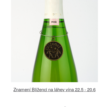
Znamení Blíženci na láhev vína 22.5 - 20.6