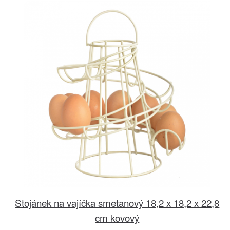
Stojánek na vajíčka smetanový 18,2 x 18,2 x 22,8
cm kovový